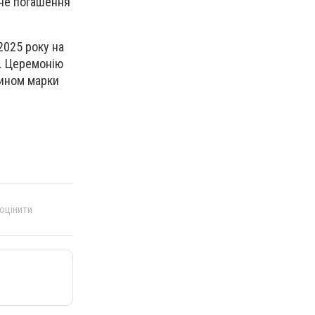
ьне погашення
2025 року на
а. Церемонію
чином марки
 оцінити