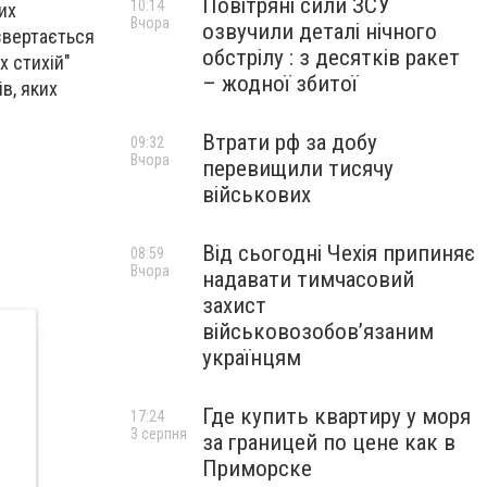
Повітряні сили ЗСУ
10:14
их
Вчора
озвучили деталі нічного
 звертається
обстрілу : з десятків ракет
х стихій"
– жодної збитої
в, яких
Втрати рф за добу
09:32
Вчора
перевищили тисячу
військових
Від сьогодні Чехія припиняє
08:59
Вчора
надавати тимчасовий
захист
військовозобов’язаним
українцям
Где купить квартиру у моря
17:24
3 серпня
за границей по цене как в
Приморске