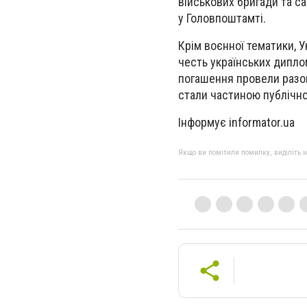
військових бригади та с
у Головпоштамті.
Крім воєнної тематики, 
честь українських дипло
погашення провели разом
стали частиною публічної
Інформує informator.ua
Якщо ви помітили помилку, виділіть нео