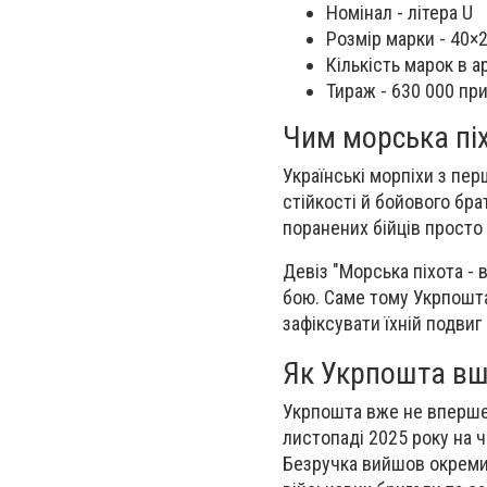
Номінал - літера U
Розмір марки - 40×
Кількість марок в ар
Тираж - 630 000 пр
Чим морська піхо
Українські морпіхи з пе
стійкості й бойового бр
поранених бійців просто п
Девіз "Морська піхота - 
бою. Саме тому Укрпошта
зафіксувати їхній подвиг
Як Укрпошта вш
Укрпошта вже не вперше 
листопаді 2025 року на 
Безручка вийшов окреми