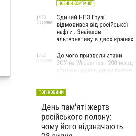
НОВИНИ КОМПАНІЙ
Єдиний НПЗ Грузії
14:53
3 серпня
відмовився від російської
нафти . Знайшов
альтернативу в двох країнах
До чого призвели атаки
12:52
3 серпня
ЗСУ на Wildberries . 200 млрд
збитків і ризик краху банків
рф
ТОП НОВИНИ
День пам'яті жертв
російського полону:
чому його відзначають