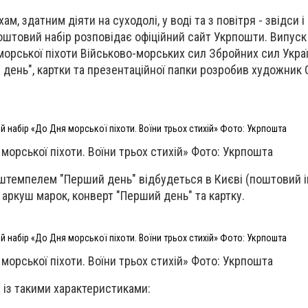
м, здатним діяти на суходолі, у воді та з повітря - звідси 
оштовий набір розповідає офіційний сайт Укрпошти. Випуск
морської піхоти Військово-морських сил Збройних сил Укра
 день", картки та презентаційної папки розробив художник
 набір «До Дня морської піхоти. Воїни трьох стихій» Фото: Укрпошта
морської піхоти. Воїни трьох стихій» Фото: Укрпошта
штемпелем "Перший день" відбудеться в Києві (поштовий і
аркуш марок, конверт "Перший день" та картку.
 набір «До Дня морської піхоти. Воїни трьох стихій» Фото: Укрпошта
морської піхоти. Воїни трьох стихій» Фото: Укрпошта
 із такими характеристиками: