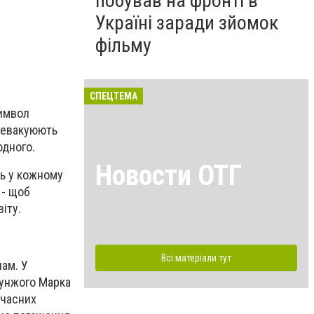
побував на фронті в
Україні заради зйомок
фільму
СПЕЦТЕМА
символ
і евакуюють
одного.
Новости ОТГ
ть у кожному
 - щоб
іту.
Всі матеріали тут
ам. У
рунжого Марка
учасних