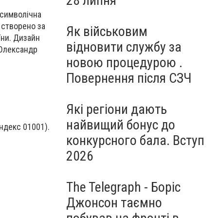
28 липня
і символічна
 створено за
Як військовим
їни. Дизайн
відновити службу за
 Олександр
новою процедурою .
Повернення після СЗЧ
Які регіони дають
найвищий бонус до
ндекс 01001).
конкурсного бала. Вступ
2026
The Telegraph - Боріс
Джонсон таємно