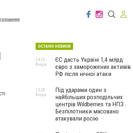
Оголошення
ОСТАННІ НОВИНИ
и
ЄС дасть Україні 1,4 млрд
14:15
Вчора
євро з заморожених активів
РФ після нічної атаки
Під ударами один з
13:20
сті
Вчора
найбільших розподільчих
центрів Wildberries та НПЗ .
Безпілотники масовано
атакували росію