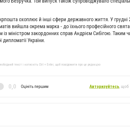
амого Безручка. Той випуск також супроводжувало спеціал
Укрпошта охоплює й інші сфери державного життя. У грудні 
матів вийшла окрема марка - до їхнього професійного свят
 із міністром закордонних справ Андрієм Сибігою. Таким 
 дипломатії України.
бхідний текст і натисніть Ctrl + Enter, щоб повідомити про це редакцію
0,0
Оцініть першим
Авторизуйтесь
, щоб