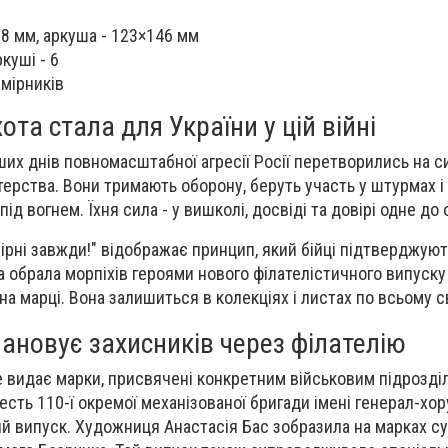
28 мм, аркуша - 123×146 мм
куші - 6
имірників
та стала для України у цій війні
рших днів повномасштабної агресії Росії перетворились на 
атерства. Вони тримають оборону, беруть участь у штурмах 
ід вогнем. Їхня сила - у вишколі, досвіді та довірі одне до 
вірні завжди!" відображає принцип, який бійці підтверджую
 обрала морпіхів героями нового філателістичного випуску
 на марці. Вона залишиться в колекціях і листах по всьому св
ановує захисників через філателію
видає марки, присвячені конкретним військовим підрозділ
честь 110-ї окремої механізованої бригади імені генерал-хо
й випуск. Художниця Анастасія Бас зобразила на марках с