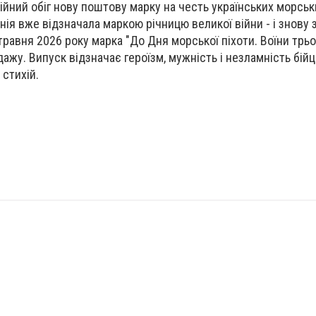
ійний обіг нову поштову марку на честь українських морськ
нія вже відзначала маркою річницю великої війни - і знову
травня 2026 року марка "До Дня морської піхоти. Воїни трьо
дажу. Випуск відзначає героїзм, мужність і незламність бійці
 стихій.