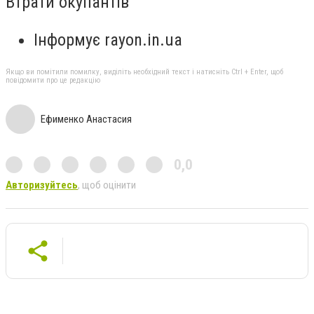
Втрати окупантів
Інформує rayon.in.ua
Якщо ви помітили помилку, виділіть необхідний текст і натисніть Ctrl + Enter, щоб
повідомити про це редакцію
Ефименко Анастасия
0,0
Авторизуйтесь
, щоб оцінити