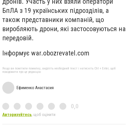
дронів. Участь у них взяли оператори
БпЛА з 19 українських підрозділів, а
також представники компаній, що
виробляють дрони, які застосовуються на
передовій.
Інформує war.obozrevatel.com
Якщо ви помітили помилку, виділіть необхідний текст і натисніть Ctrl + Enter, щоб
повідомити про це редакцію
Ефименко Анастасия
0,0
Авторизуйтесь
, щоб оцінити