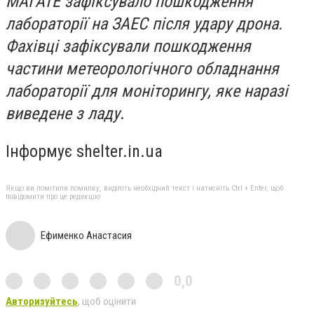
МАГАТЕ
зафіксувало
пошкодження
лабораторії на ЗАЕС після удару дрона.
Фахівці зафіксували пошкодження
частини метеорологічного обладнання
лабораторії для моніторингу, яке наразі
виведене з ладу
.
Інформує shelter.in.ua
Якщо ви помітили помилку, виділіть необхідний текст і натисніть Ctrl + Enter, щоб
повідомити про це редакцію
Ефименко Анастасия
0,0
Авторизуйтесь
, щоб оцінити