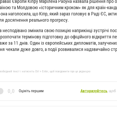
правах Європи Кіпру Марілена Раоуна назвала рішення про 
аїною та Молдовою «історичним кроком» як для країн-кандид
она наголосила, що Кіпр, який зараз головує в Раді ЄС, акт
ля досягнення реального прогресу.
 несподівано змінила свою позицію наприкінці зустрічі пос
розпочати термінову підготовку до офіційного відкриття п
вже за 11 днів. Один із європейських дипломатів, залучени
ння чекали дуже довго, а події розвивалися надзвичайно стр
бхідний текст і натисніть Ctrl + Enter, щоб повідомити про це редакцію
0,0
Оцініть першим
Авторизуйтесь
, щоб