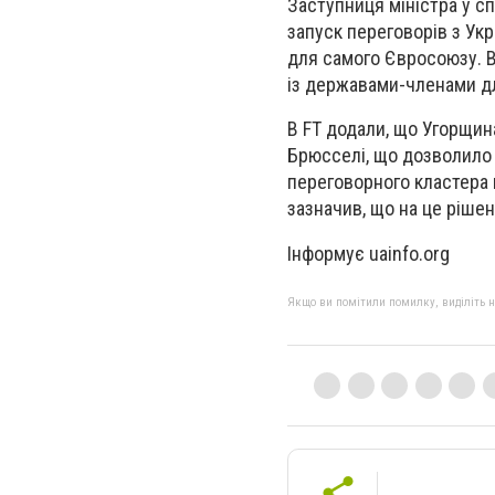
Заступниця міністра у с
запуск переговорів з Укр
для самого Євросоюзу. В
із державами-членами д
В FT додали, що Угорщина
Брюсселі, що дозволило 
переговорного кластера 
зазначив, що на це ріше
Інформує uainfo.org
Якщо ви помітили помилку, виділіть нео