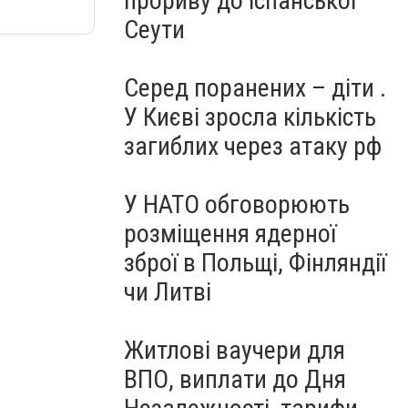
прориву до іспанської
Сеути
Серед поранених – діти .
У Києві зросла кількість
загиблих через атаку рф
У НАТО обговорюють
розміщення ядерної
зброї в Польщі, Фінляндії
чи Литві
Житлові ваучери для
ВПО, виплати до Дня