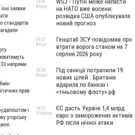
WSJ - Путін може напасти
10:46
Вчора
на НАТО вже восени:
 їхні заявки
розвідка США опублікувала
чати
новий прогноз
о стандартів
нагадали
Генштаб ЗСУ повідомив про
09:21
Вчора
втрати ворога станом на 7
рту
серпня 2026 року
цюватимуть
 33 напрями
Під санкції потрапили 19
08:34
Вчора
нових цілей . Британія
бмін
вдарила по банках і
літичних прав
«тіньовому флоту» рф
ЄС дасть Україні 1,4 млрд
14:15
Будапештом і
5 серпня
євро з заморожених активів
ову угорську
РФ після нічної атаки
анні.