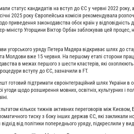
али статус кандидатів на вступ до ЄС у червні 2022 року, а
 січні 2025 року Європейська комісія рекомендувала розпо
до приведення законодавства обох країн у відповідність д
'єр-міністр Угорщини Віктор Орбан заблокував цей процес, 
ави угорського уряду Петера Мадяра відкриває шлях до ста
 та Молдови вже 15 червня. На першому етапі сторони пра
авства в межах першого з шести кластерів, які охоплюють
роцедури вступу до ЄС, зазначили в FT.
шт готовий підтримати євроінтеграційний шлях України в о
ї угоди щодо розширення мовних, освітніх, культурних і по
їні.
льтатом кількох тижнів активних переговорів між Києвом, 
оматичного тиску з боку інших держав ЄС, які закликали н
відхід від політики попереднього уряду, підкреслили у вид