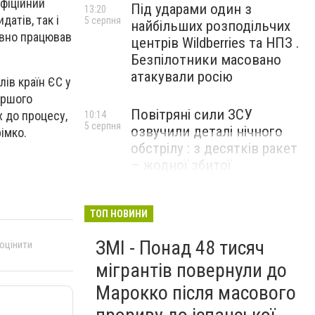
офіційний
Під ударами один з
13:20
атів, так і
5 серпня
найбільших розподільчих
ивно працював
центрів Wildberries та НПЗ .
Безпілотники масовано
атакували росію
лів країн ЄС у
ершого
Повітряні сили ЗСУ
х до процесу,
10:14
5 серпня
озвучили деталі нічного
імко.
обстрілу : з десятків ракет
– жодної збитої
ТОП НОВИНИ
ЗМІ - Понад 48 тисяч
 оцінити
мігрантів повернули до
Марокко після масового