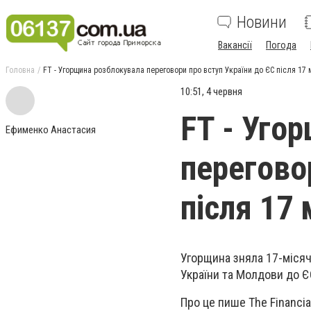
Новини
Вакансії
Погода
Головна
FT - Угорщина розблокувала переговори про вступ України до ЄС після 17 
10:51, 4 червня
FT - Уго
Ефименко Анастасия
перегово
після 17 
Угорщина зняла 17-місяч
України та Молдови до Є
Про це пише The Financia