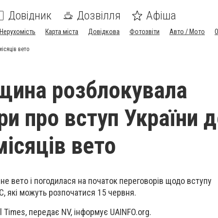
Довідник
Дозвілля
Афіша
Нерухомість
Карта міста
Довідкова
Фотозвіти
Авто / Мото
місяців вето
рщина розблокувала
ри про вступ України 
місяців вето
не вето і погодилася на початок переговорів щодо вступу
С, які можуть розпочатися 15 червня.
l Times, передає NV, інформує UAINFO.org.