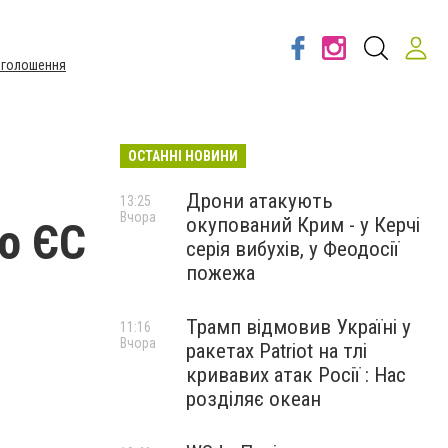
Оголошення
ОСТАННІ НОВИНИ
Дрони атакують
13:25
Вчора
окупований Крим - у Керчі
до ЄС
серія вибухів, у Феодосії
пожежа
Трамп відмовив Україні у
11:16
Вчора
ракетах Patriot на тлі
кривавих атак Росії : Нас
розділяє океан