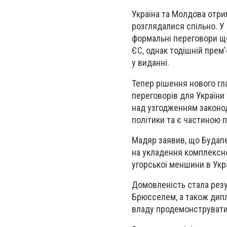
Україна та Молдова отрим
розглядалися спільно. У
формальні переговори що
ЄС, однак тодішній прем
у виданні.
Тепер рішення нового гл
переговорів для України
над узгодженням законод
політики та є частиною п
Мадяр заявив, що Будапе
на укладення комплексно
угорської меншини в Укра
Домовленість стала резу
Брюсселем, а також дипл
владу продемонструвати 