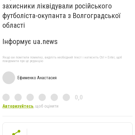
захисники ліквідували російського
футболіста-окупанта з Волгоградської
області
Інформує ua.news
Якщо ви помітили помилку, виділіть необхідний текст і натисніть Ctrl + Enter, щоб
повідомити про це редакцію
Ефименко Анастасия
0,0
Авторизуйтесь
, щоб оцінити