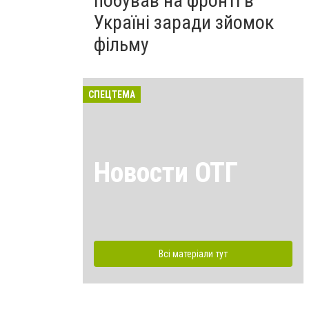
побував на фронті в
Україні заради зйомок
фільму
СПЕЦТЕМА
Новости ОТГ
Всі матеріали тут