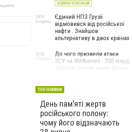
НОВИНИ КОМПАНІЙ
 оцінити
Єдиний НПЗ Грузії
14:53
3 серпня
відмовився від російської
нафти . Знайшов
альтернативу в двох країнах
До чого призвели атаки
12:52
3 серпня
ЗСУ на Wildberries . 200 млрд
збитків і ризик краху банків
рф
ТОП НОВИНИ
День пам'яті жертв
російського полону:
чому його відзначають