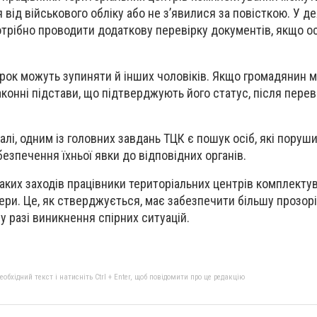
 від військового обліку або не з’явилися за повісткою. У д
отрібно проводити додаткову перевірку документів, якщо о
ірок можуть зупиняти й інших чоловіків. Якщо громадянин 
 законні підстави, що підтверджують його статус, після перев
алі, одним із головних завдань ТЦК є пошук осіб, які поруш
абезпечення їхньої явки до відповідних органів.
 таких заходів працівники територіальних центрів комплекту
ри. Це, як стверджується, має забезпечити більшу прозор
у разі виникнення спірних ситуацій.
бхідний текст і натисніть Ctrl + Enter, щоб повідомити про це редакцію