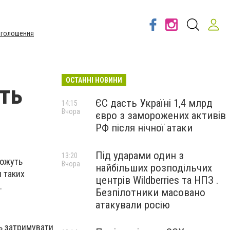
Оголошення
ОСТАННІ НОВИНИ
уть
ЄС дасть Україні 1,4 млрд
14:15
Вчора
євро з заморожених активів
РФ після нічної атаки
Під ударами один з
13:20
можуть
Вчора
найбільших розподільчих
я таких
центрів Wildberries та НПЗ .
.
Безпілотники масовано
атакували росію
ь затримувати