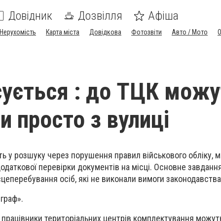
Довідник
Дозвілля
Афіша
Нерухомість
Карта міста
Довідкова
Фотозвіти
Авто / Мото
сується : до ТЦК мож
и просто з вулиці
ють у розшуку через порушення правил військового обліку, 
одаткової перевірки документів на місці. Основне завданн
сцеперебування осіб, які не виконали вимоги законодавства
граф».
 працівники територіальних центрів комплектування можут