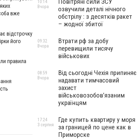
Повітряні сили ЗСУ
10:14
еяких
Вчора
озвучили деталі нічного
соба вже
обстрілу : з десятків ракет
– жодної збитої
має відстрочку
Втрати рф за добу
ірки його
09:32
Вчора
перевищили тисячу
військових
или правила
Від сьогодні Чехія припиняє
08:59
Вчора
надавати тимчасовий
вання
захист
ість
військовозобов’язаним
українцям
Где купить квартиру у моря
17:24
3 серпня
за границей по цене как в
Приморске