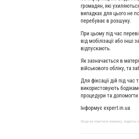
громадян, які ухиляються
випадках для цього не п
перебуває в розшуку.
При цьому під час перев
від мобілізації або інші
відпускають.
Як зазначається в матері
військового обліку, та з
Для фіксації дій під час
використовують бодікаме
процедури та допомогти 
Інформує expert.in.ua
Якщо ви помітили помилку, виділіть нео