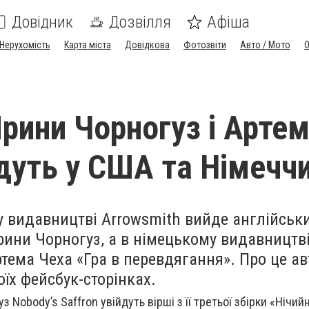
Довідник
Дозвілля
Афіша
Нерухомість
Карта міста
Довідкова
Фотозвіти
Авто / Мото
рини Чорногуз і Арте
дуть у США та Німеччи
 видавництві Arrowsmith вийде англійськ
рини Чорногуз, а в німецькому видавництві 
тема Чеха «Гра в перевдягання». Про це а
їх фейсбук-сторінках.
 Nobody’s Saffron увійдуть вірші з її третьої збірки «Нічи