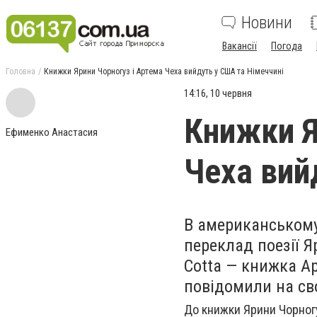
Новини
Вакансії
Погода
Головна
Книжки Ярини Чорногуз і Артема Чеха вийдуть у США та Німеччині
14:16, 10 червня
Книжки Я
Ефименко Анастасия
Чеха вий
В американському
переклад поезії Я
Cotta — книжка Ар
повідомили на сво
До книжки Ярини Чорногуз