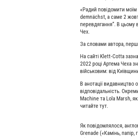
«Радий повідомити моїм
demnächst, а саме 2 жов
перевдягання”. В цьому в
Чех.
За словами автора, перш
На сайті Klett-Cotta заз
2022 році Артема Чеха зн
військовим: від Київщини
В анотації видавництво о
відповідальність. Окреми
Machine та Lola Marsh, я
читайте тут.
Як повідомлялося, англо
Grenade («Камінь, папір,