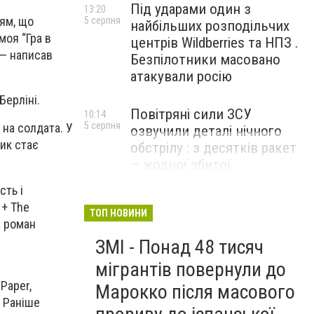
Під ударами один з
13:20
ям, що
5 серпня
найбільших розподільчих
моя “Гра в
центрів Wildberries та НПЗ .
 — написав
Безпілотники масовано
атакували росію
Берліні.
Повітряні сили ЗСУ
10:14
5 серпня
 на солдата. У
озвучили деталі нічного
ник стає
обстрілу : з десятків ракет
– жодної збитої
сть і
 + The
ТОП НОВИНИ
а роман
ЗМІ - Понад 48 тисяч
мігрантів повернули до
Paper,
Марокко після масового
. Раніше