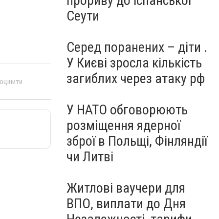
прориву до іспанської
Сеути
Серед поранених – діти .
У Києві зросла кількість
загиблих через атаку рф
 оцінити
У НАТО обговорюють
розміщення ядерної
зброї в Польщі, Фінляндії
чи Литві
Житлові ваучери для
ВПО, виплати до Дня