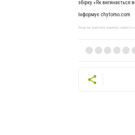
збірку «Як вигинається 
Інформує chytomo.com
Якщо ви помітили помилку, виділіть нео