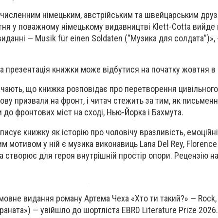
 численним німецьким, австрійським та швейцарським друз
тня у поважному німецькому видавництві Klett-Cotta вийде 
иданні — Musik für einen Soldaten (“Музика для солдата”)»,
а презентація книжки може відбутися на початку жовтня в 
начають, що книжка розповідає про перетворення цивільного
ову призвали на фронт, і читач стежить за тим, як письмен
 до фронтових міст на сході, Нью-Йорка і Бахмута.
писує книжку як історію про чоловічу вразливість, емоційні
м мотивом у ній є музика виконавиць Lana Del Rey, Florence
ка створює для героя внутрішній простір опори. Рецензію н
мовне видання роману Артема Чеха «Хто ти такий?» — Rock, 
 граната») — увійшло до шортліста EBRD Literature Prize 2026