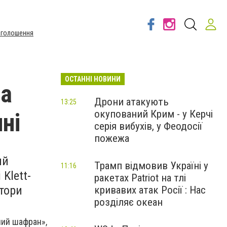
Оголошення
ОСТАННІ НОВИНИ
ма
Дрони атакують
13:25
окупований Крим - у Керчі
ні
серія вибухів, у Феодосії
пожежа
ий
Трамп відмовив Україні у
11:16
Klett-
ракетах Patriot на тлі
втори
кривавих атак Росії : Нас
розділяє океан
йний шафран»,