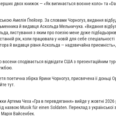
 перших двох книжок — «Як вигинається воєнне коло» та «Da
ською Амелія Ґлейзер. За словами Чорногуз, видання відбу
исьменника й видавця Аскольда Мельничука. «Видання відбу
кольда, листування з яким про поезію мене дуже підбадьор
останній рік, коли працювала у новій для себе спеціальності 
ратора й видавця рівня Аскольда — надзвичайна приємність»
о восени сподівається відвідати США з презентаційним тур
ужбою.
тя поетична збірка Ярини Чорногуз, присвячена її доньці Ор
йте тут.
ки Артема Чеха «Гра в перевдягання» вийде у жовтні 2026 
під назвою Musik für einen Soldaten. Переклад з української
 Марія Вайсенбек.