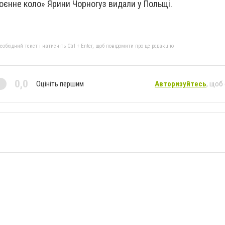
воєнне коло» Ярини Чорногуз видали у Польщі.
бхідний текст і натисніть Ctrl + Enter, щоб повідомити про це редакцію
0,0
Оцініть першим
Авторизуйтесь
, щоб