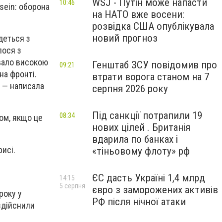
WSJ - Путін може напасти
10:46
sein: оборона
на НАТО вже восени:
розвідка США опублікувала
новий прогноз
деться з
лося з
ювало високою
Генштаб ЗСУ повідомив про
09:21
на фронті.
втрати ворога станом на 7
, — написала
серпня 2026 року
Під санкції потрапили 19
08:34
ом, якщо це
нових цілей . Британія
вдарила по банках і
исі.
«тіньовому флоту» рф
ЄС дасть Україні 1,4 млрд
14:15
5 серпня
євро з заморожених активів
року у
РФ після нічної атаки
 здійснили