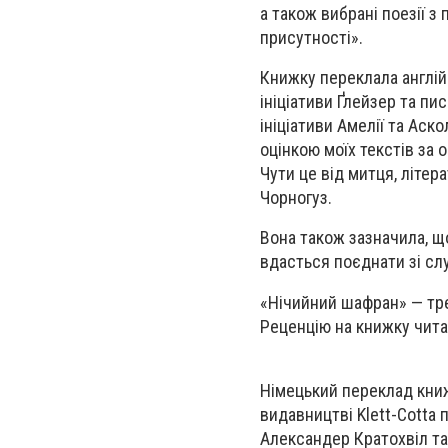
а також вибрані поезії з
присутності».
Книжку переклала англій
ініціативи Ґлейзер та п
ініціативи Амелії та Ас
оцінкою моїх текстів за 
Чути це від митця, літе
Чорногуз.
Вона також зазначила, щ
вдасться поєднати зі сл
«Нічийний шафран» — тре
Реценцію на книжку чита
Німецький переклад книж
видавництві Klett-Cotta 
Александер Кратохвіл та