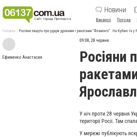
Новини
Вакансії
Погода
Головна
Росіяни пишуть про удари дронами і ракетами "Фламінго" . На Кубані та у
09:08, 28 червня
Росіяни 
Ефименко Анастасия
ракетами 
Ярославл
У ніч проти 28 червня Ук
території Росії. Там спа
У мережі публікують яскр