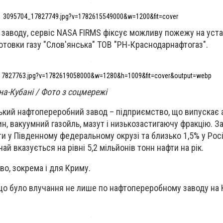
3095704_17827749.jpg?v=1782615549000&w=1200&fit=cover
заводу, сервіс NASA FIRMS фіксує можливу пожежу на уста
дготовки газу "Слов'янська" ТОВ "РН-Краснодарнафтогаз".
17827763.jpg?v=1782619058000&w=1280&h=1009&fit=cover&output=webp
на-Кубані / Фото з соцмережі
кий нафтопереробний завод – підприємство, що випускає ав
ин, вакуумний газойль, мазут і низькозастигаючу фракцію. З
и у Південному федеральному окрузі та близько 1,5% у Росі
ай вказується на рівні 5,2 мільйонів тонн нафти на рік.
во, зокрема і для Криму.
 що було влучання не лише по нафтопереробному заводу на К
.