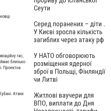
прориву до іспанської
Сеути
новці
Серед поранених – діти .
У Києві зросла кількість
загиблих через атаку рф
У НАТО обговорюють
іаційну гас,
аймає близько
розміщення ядерної
ї. Проектна
зброї в Польщі, Фінляндії
чи Литві
убані. Атаки
Житлові ваучери для
ВПО, виплати до Дня