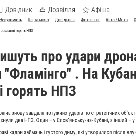
Довідник
Дозвілля
Афіша
Нерухомість
Карта міста
Довідкова
Фотозвіти
Авто / Мото
 Ярославлі горять НПЗ
пишуть про удари дрон
"Фламінго" . На Кубані
і горять НПЗ
раїна знову завдала потужних ударів по стратегічних об'єкт
лахнули два НПЗ. Один – у Cлов'янську-на-Кубані, а інший – у
аві кадри займань і густого диму, які утворилися після влу