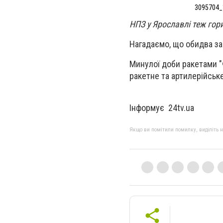
3095704_
НПЗ у Ярославлі теж гор
Нагадаємо, що обидва за
Минулої доби ракетами "
ракетне та артилерійськ
Інформує 24tv.ua
Якщо ви помітили помилку, виділіть нео