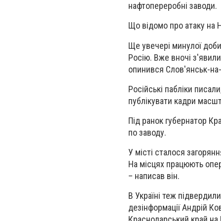
нафтопереробні заводи.
Що відомо про атаку на 
Ще увечері минулої доби 
Росію. Вже вночі з'явил
опинився Слов'янськ-на-
Російські пабліки писали
публікувати кадри масшт
Під ранок губернатор Кр
по заводу.
У місті сталося загорянн
На місцях працюють опер
– написав він.
В Україні теж підвердили
дезінформації Андрій Ков
Краснодарський край на Р