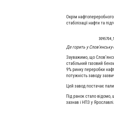
Окрім нафтопереробного 
стабілізації нафти та пі
3095704_
Де горить у Слов'янську-
Зауважимо, що Слов'янсь
стабільний газовий бенз
9% ринку переробки нафт
потужність заводу зазвич
Цей завод постачає пали
Під ранок стало відомо,
зазнав і НПЗ у Ярославлі