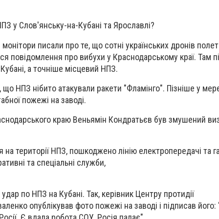
НПЗ у Слов'янську-на-Кубані та Ярославлі?
монітори писали про те, що сотні українських дронів полет
ися повідомлення про вибухи у Краснодарському краї. Там п
Кубані, а точніше місцевий НПЗ.
, що НПЗ нібито атакували ракети "Фламінго". Пізніше у мер
абної пожежі на заводі.
аснодарського краю Веньямін Кондратьєв був змушений виз
я на території НПЗ, пошкоджено лінію електропередачі та г
ативні та спеціальні служби,
 удар по НПЗ на Кубані. Так, керівник Центру протидії
аленко опублікував фото пожежі на заводі і підписав його: 
осії. Є вдала робота СОУ, Росія палає".