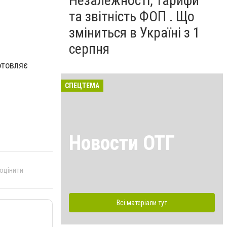
Незалежності, тарифи
та звітність ФОП . Що
зміниться в Україні з 1
серпня
отовляє
СПЕЦТЕМА
Новости ОТГ
 оцінити
Всі матеріали тут