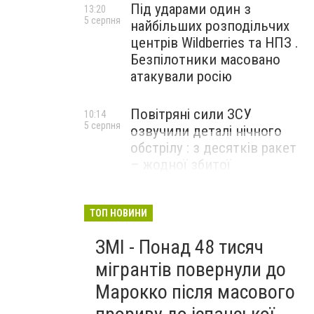
Під ударами один з
13:20
5 серпня
найбільших розподільчих
центрів Wildberries та НПЗ .
Безпілотники масовано
атакували росію
Повітряні сили ЗСУ
10:14
5 серпня
озвучили деталі нічного
обстрілу : з десятків ракет
– жодної збитої
ТОП НОВИНИ
ЗМІ - Понад 48 тисяч
мігрантів повернули до
Марокко після масового