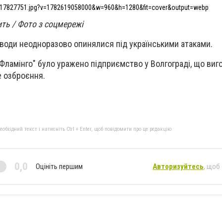
17827751.jpg?v=1782619058000&w=960&h=1280&fit=cover&output=webp
ить / Фото з соцмережі
води неодноразово опинялися під українськими атаками.
Фламінго" було уражено підприємство у Волгограді, що виг
е озброєння.
бхідний текст і натисніть Ctrl + Enter, щоб повідомити про це редакцію
0,0
Оцініть першим
Авторизуйтесь
, щоб