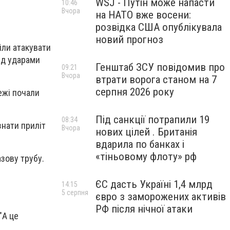
WSJ - Путін може напасти
10:46
Вчора
на НАТО вже восени:
розвідка США опублікувала
новий прогноз
іли атакувати
ід ударами
Генштаб ЗСУ повідомив про
09:21
Вчора
втрати ворога станом на 7
серпня 2026 року
ежі почали
Під санкції потрапили 19
08:34
нати приліт
Вчора
нових цілей . Британія
вдарила по банках і
«тіньовому флоту» рф
азову трубу.
ЄС дасть Україні 1,4 млрд
14:15
5 серпня
євро з заморожених активів
РФ після нічної атаки
"А це