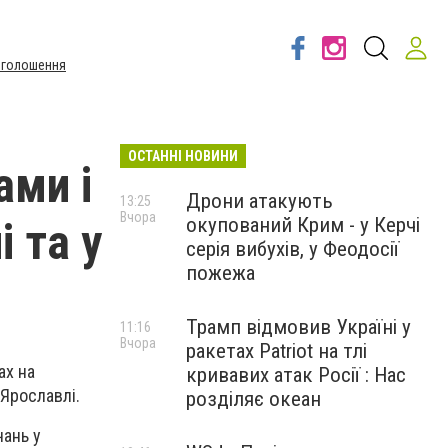
Оголошення
ОСТАННІ НОВИНИ
ами і
Дрони атакують
13:25
Вчора
окупований Крим - у Керчі
 та у
серія вибухів, у Феодосії
пожежа
Трамп відмовив Україні у
11:16
Вчора
ракетах Patriot на тлі
ах на
кривавих атак Росії : Нас
 Ярославлі.
розділяє океан
чань у