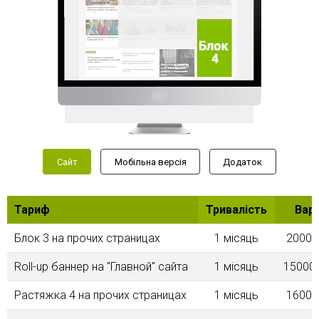
Сайт
Мобільна версія
Додаток
Тариф
Тривалість
Варт
Блок 3 на прочих страницах
1 місяць
2000.
Roll-up баннер на "Главной" сайта
1 місяць
15000.
Растяжка 4 на прочих страницах
1 місяць
1600.