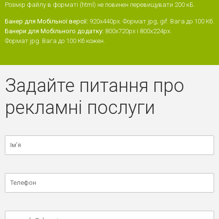
Розмір файлу в форматі (html) не повинен перевищувати 200 кБ.
Банер для Мобільної версії:
920x440px. Формат jpg, gif. Вага до 100 Кб.
Банери для Мобільного додатку:
800х720px і 800х224px.
Формат jpg. Вага до 100 Кб кожен.
Задайте питання про
рекламні послуги