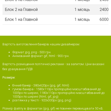
Блок 2 на Главной
1 місяць
2400.
Блок 1 на Главной
1 місяць
6000.
Вартість виготовлення банерів нашим дизайнером:
Формат jpg, png - 500 грн.
Анімований формат gif, html - 900 грн.
Вартість розміщення політичної реклами - за запитом. Ціни вказані
без урахування ПДВ
Розміри:
бічний банер - 380x620px (jpg, gif, html)
гумові банера - 1580х110px пропорційно масштабований до
1005px по ширині, 1180х110px пропорційно масштабований до
1005px по ширині (html, gif, jpg)
розтяжка у тексті - 920х300рх (jpg, png)
Розмір файлу в форматах (jpg, gif) не повинен перевищувати 50 кБ.