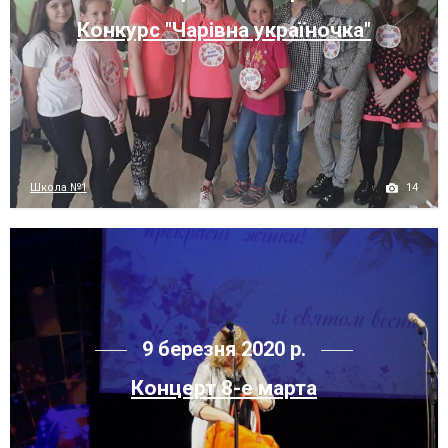
Конкурс "Чарівна україночка"
14
Школа №1
9 березня 2020 р.
Концерт 8-е марта