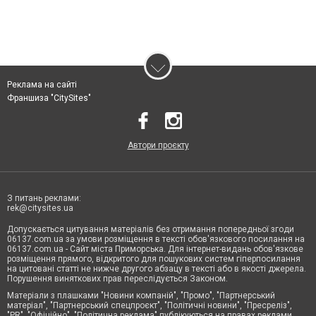
Реклама на сайті
Франшиза "CitySites"
Автори проєкту
З питань реклами:
rek@citysites.ua
Допускається цитування матеріалів без отримання попередньої згоди
06137.com.ua за умови розміщення в тексті обов'язкового посилання на
06137.com.ua - Сайт міста Приморська. Для інтернет-видань обов'язкове
розміщення прямого, відкритого для пошукових систем гіперпосилання
на цитовані статті не нижче другого абзацу в тексті або в якості джерела.
Порушення виняткових прав переслідується Законом.
Матеріали з плашками "Новини компаній", "Промо", "Партнерський
матеріал", "Партнерський спецпроєкт", "Політичні новини", "Пресреліз",
"PR", "Офіційно", "Політична реклама" публікуються на правах реклами.