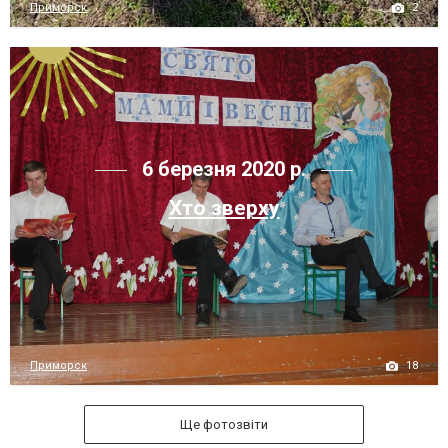
2
Приморск
6 березня 2020 р.
Хто зверху
18
Приморск
Ще фотозвіти