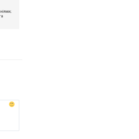
ніями;
та