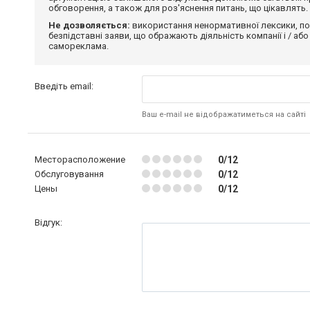
обговорення, а також для роз'яснення питань, що цікавлять.
Не дозволяється:
використання ненормативної лексики, по
безпідставні заяви, що ображають діяльність компанії і / або
самореклама.
Введіть email:
Ваш e-mail не відображатиметься на сайті
Месторасположение
0/12
Обслуговування
0/12
Цены
0/12
Відгук: