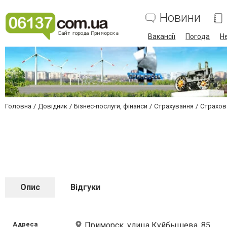
Новини
Вакансії
Погода
Н
Головна
Довідник
Бізнес-послуги, фінанси
Страхування
Страхов
Опис
Відгуки
Адреса
Приморск, улица Куйбышева, 85