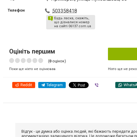
Телефон
503358418
Будь ласка, скажіть,
що дізналися номер
на сайті 06137.com.ua
Оцініть першим
(
0
оцінок)
Ніхто ще не рек
Поки ще ніхто не оцінював
Reddit
Telegram
Viber
Whats
Відгук - це думка або оцінка людей, які бажають передати 
аргументацією залишеного відгука. Це допоможе багатьом пр