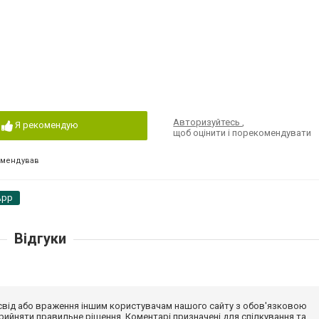
Авторизуйтесь
,
Я рекомендую
щоб оцінити і порекомендувати
омендував
App
Відгуки
досвід або враження іншим користувачам нашого сайту з обов'язковою
ийняти правильне рішення. Коментарі призначені для спілкування та