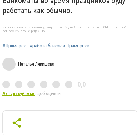
Банкоматы во время праздников будут
работать как обычно.
Якщо ви помітили помилку, виділіть необхідний текст і натисніть Ctrl + Enter, щоб
повідомити про це редакцію
#Приморск
#работа банков в Приморске
Наталья Лякишева
0,0
Авторизуйтесь
, щоб оцінити