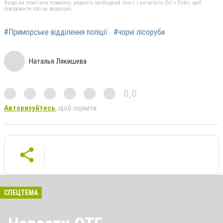
Якщо ви помітили помилку, виділіть необхідний текст і натисніть Ctrl + Enter, щоб
повідомити про це редакцію
#Приморське відділення поліції
#чорні лісоруби
Наталья Лякишева
0,0
Авторизуйтесь
, щоб оцінити
СПЕЦТЕМА