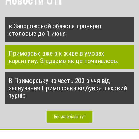
Новости ОТГ
в Запорожской области проверят
столовые до 1 июня
Приморськ вже рік живе в умовах
карантину. Згадаємо як це починалось.
В Приморську на честь 200-річчя від
заснування Приморська відбувся шаховий
турнір
Всі матеріали тут