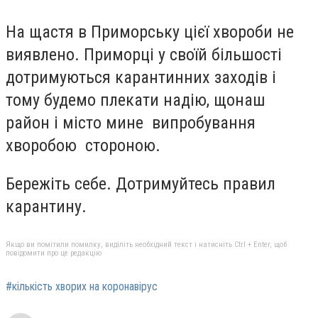
На щастя в Приморську цієї хвороби не
виявлено. Приморці у своїй більшості
дотримуються карантинних заходів і
тому будемо плекати надію, щонаш
район і місто мине випробування
хворобою стороною.
Бережіть себе. Дотримуйтесь правил
карантину.
Якщо ви помітили помилку, виділіть необхідний текст і натисніть Ctrl + Enter, щоб
повідомити про це редакцію
#кількість хворих на коронавірус