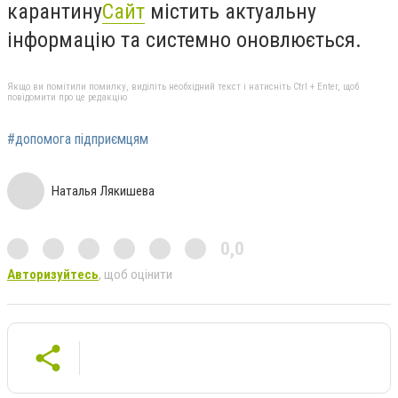
карантину
Сайт
містить актуальну
інформацію та системно оновлюється.
Якщо ви помітили помилку, виділіть необхідний текст і натисніть Ctrl + Enter, щоб
повідомити про це редакцію
#допомога підприємцям
Наталья Лякишева
0,0
Авторизуйтесь
, щоб оцінити