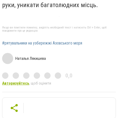
руки, уникати багатолюдних місць.
Якщо ви помітили помилку, виділіть необхідний текст і натисніть Ctrl + Enter, щоб
повідомити про це редакцію
#рятувальники на узбережжі Азовського моря
Наталья Лякишева
0,0
Авторизуйтесь
, щоб оцінити