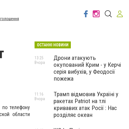
Оголошення
ОСТАННІ НОВИНИ
т
Дрони атакують
13:25
Вчора
окупований Крим - у Керчі
серія вибухів, у Феодосії
пожежа
Трамп відмовив Україні у
11:16
Вчора
ракетах Patriot на тлі
0 по телефону
кривавих атак Росії : Нас
ской области
розділяє океан