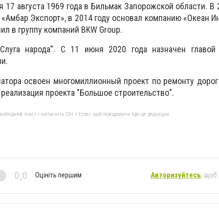
 17 августа 1969 года в Бильмак Запорожской области. В 2
«Амбар Экспорт», в 2014 году основал компанию «Океан Ин
ил в группу компаний BKW Group.
Слуга народа”. С 11 июня 2020 года назначен главой
и.
натора освоен многомиллионный проект по ремонту доро
 реализация проекта "Большое строительство".
бхідний текст і натисніть Ctrl + Enter, щоб повідомити про це редакцію
0,0
Оцініть першим
Авторизуйтесь
, щоб