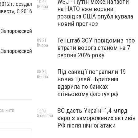
WSJ - Путін може напасти
10:46
012 г. создал
Вчора
на НАТО вже восени:
вест», С 2016
розвідка США опублікувала
новий прогноз
 Запорожской
Генштаб ЗСУ повідомив про
09:21
Вчора
втрати ворога станом на 7
г Запорожской
серпня 2026 року
Під санкції потрапили 19
08:34
Вчора
нових цілей . Британія
вдарила по банках і
«тіньовому флоту» рф
ЄС дасть Україні 1,4 млрд
 оцінити
14:15
5 серпня
євро з заморожених активів
РФ після нічної атаки