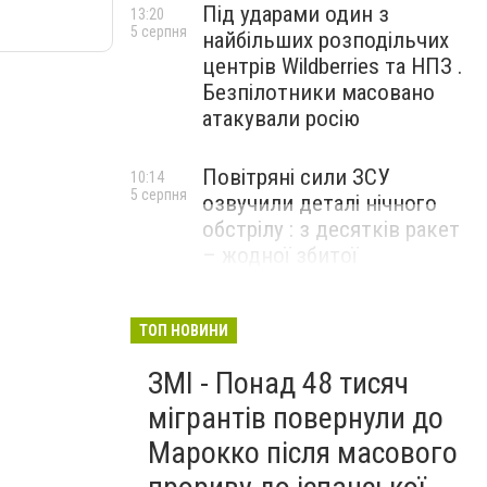
Під ударами один з
13:20
5 серпня
найбільших розподільчих
центрів Wildberries та НПЗ .
Безпілотники масовано
атакували росію
Повітряні сили ЗСУ
10:14
5 серпня
озвучили деталі нічного
обстрілу : з десятків ракет
– жодної збитої
ТОП НОВИНИ
ЗМІ - Понад 48 тисяч
мігрантів повернули до
Марокко після масового