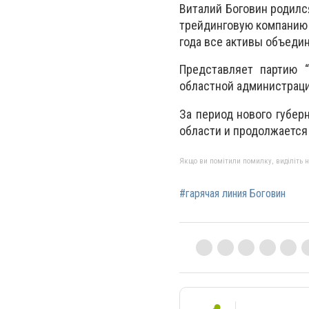
Виталий Боговин родился
трейдинговую компанию 
года все активы объедин
Представляет партию “
областной администраци
За период нового губер
области и продолжается
Якщо ви помітили помилку, виділіть нео
#гарячая линия Боговин