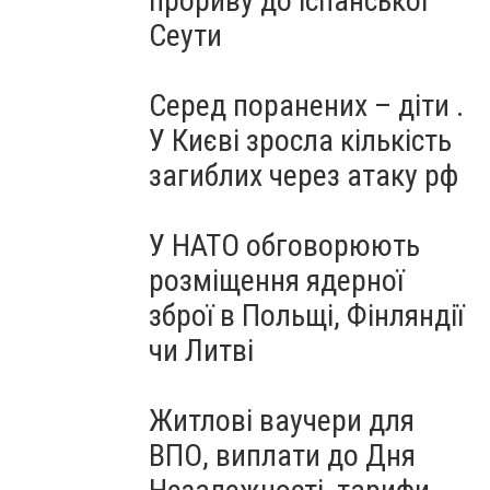
прориву до іспанської
Сеути
Серед поранених – діти .
У Києві зросла кількість
загиблих через атаку рф
У НАТО обговорюють
розміщення ядерної
зброї в Польщі, Фінляндії
чи Литві
Житлові ваучери для
ВПО, виплати до Дня