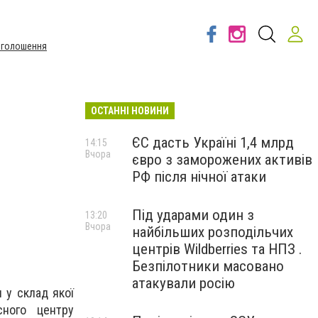
Оголошення
ОСТАННІ НОВИНИ
ЄС дасть Україні 1,4 млрд
14:15
Вчора
євро з заморожених активів
РФ після нічної атаки
Під ударами один з
13:20
Вчора
найбільших розподільчих
центрів Wildberries та НПЗ .
Безпілотники масовано
атакували росію
 у склад якої
сного центру