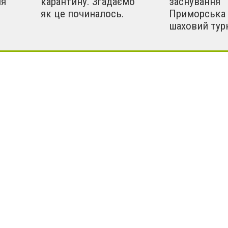
ня
карантину. Згадаємо
заснування
як це починалось.
Приморська 
шаховий тур