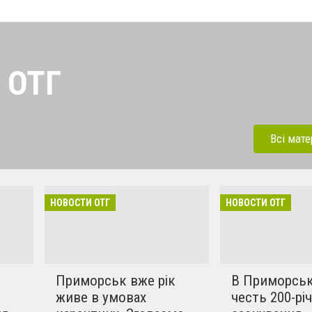
 ОТГ
ненных территориальных
ской области. Новости,
Всі мате
ижения, цели. Описание
льности власти и жизни
й.
НОВОСТИ ОТГ
НОВОСТИ ОТГ
Приморськ вже рік
В Приморськ
живе в умовах
честь 200-річ