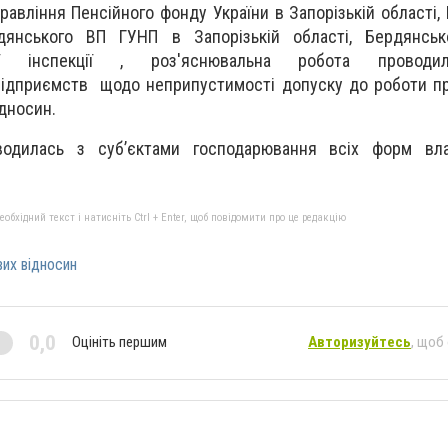
правління Пенсійного фонду України в Запорізькій області
рдянського ВП ГУНП в Запорізькій області, Бердянсько
ої інспекції , роз'яснювальна робота провод
підприємств щодо неприпустимості допуску до роботи пр
ідносин.
водилась з суб’єктами господарювання всіх форм вла
бхідний текст і натисніть Ctrl + Enter, щоб повідомити про це редакцію
вих відносин
0,0
Оцініть першим
Авторизуйтесь
, щоб