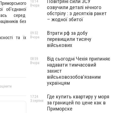
Повітряні сили ЗСУ
10:14
, Приморського
Вчора
озвучили деталі нічного
ї об'єднаної
обстрілу : з десятків ракет
илась серед
– жодної збитої
ацівників без
Втрати рф за добу
09:32
сності та їх
Вчора
перевищили тисячу
військових
Від сьогодні Чехія припиняє
08:59
Вчора
надавати тимчасовий
захист
військовозобов’язаним
українцям
 оцінити
Где купить квартиру у моря
17:24
3 серпня
за границей по цене как в
Приморске