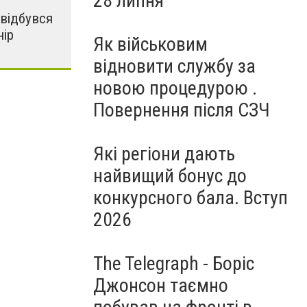
28 липня
відбувся
нір
Як військовим
відновити службу за
новою процедурою .
Повернення після СЗЧ
Які регіони дають
найвищий бонус до
конкурсного бала. Вступ
2026
The Telegraph - Боріс
Джонсон таємно