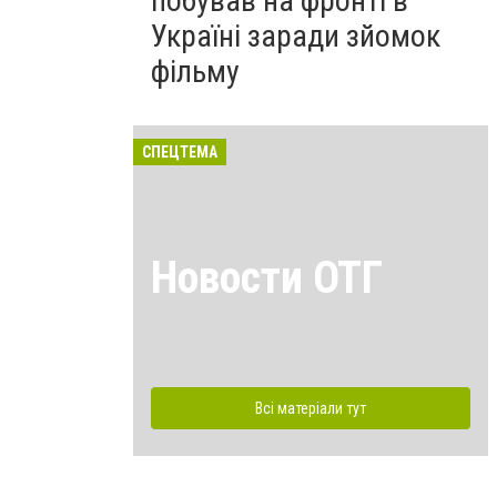
побував на фронті в
Україні заради зйомок
фільму
СПЕЦТЕМА
Новости ОТГ
Всі матеріали тут