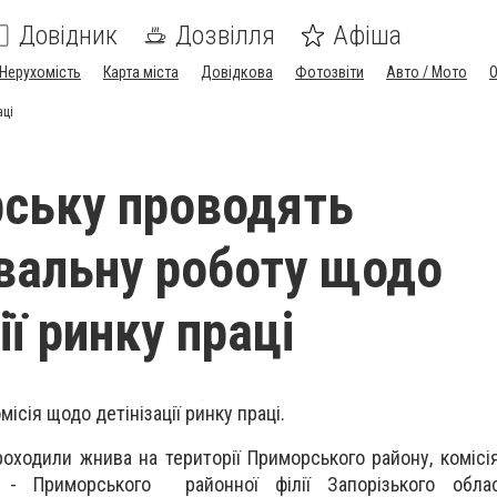
Довідник
Дозвілля
Афіша
Нерухомість
Карта міста
Довідкова
Фотозвіти
Авто / Мото
аці
ську проводять
вальну роботу щодо
ії ринку праці
сія щодо детінізації ринку праці.
оходили жнива на території Приморського району, комісія
 - Приморського районної філії Запорізького обла