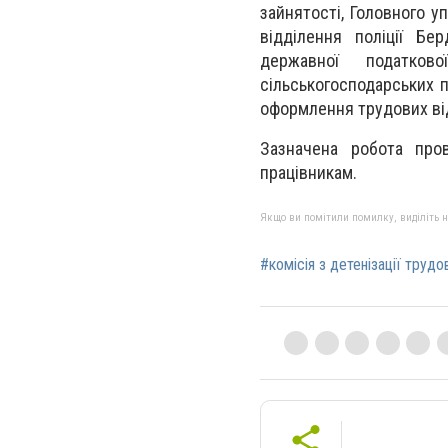
зайнятості, Головного у
відділення поліції Бе
державної податков
сільськогосподарських 
оформлення трудових в
Зазначена робота про
працівникам.
Якщо ви помітили помилку, виділіть нео
#комісія з детенізації трудо