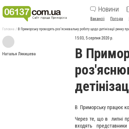
Новини
Вакансії
Погода
Головна
В Приморську проводять роз'яснювальну роботу щодо детінізації ринку пр
15:03, 5 серпня 2020 р.
В Примор
Наталья Лякишева
роз'ясню
детінізац
В Приморську працює комі
Через те, що в липні пр
входять представники