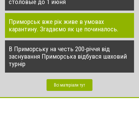
столовые до 1 июня
Приморськ вже рік живе в умовах
карантину. Згадаємо як це починалось.
В Приморську на честь 200-річчя від
заснування Приморська відбувся шаховий
турнір
Всі матеріали тут