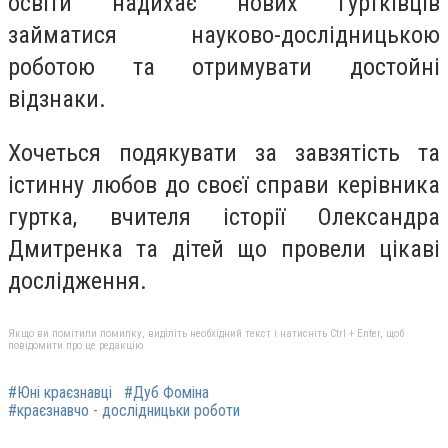
освіти надихає нових гуртківців
займатися науково-дослідницькою
роботою та отримувати достойні
відзнаки.
Хочеться подякувати за завзятість та
істинну любов до своєї справи керівника
гуртка, вчителя історії Олександра
Дмитренка та дітей що провели цікаві
дослідження.
Якщо ви помітили помилку, виділіть необхідний текст і натисніть Ctrl + Enter, щоб
повідомити про це редакцію
#Юні краєзнавці
#Дуб Фоміна
#краєзнавчо - дослідницьки роботи