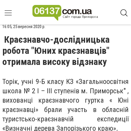
16:05, 25 вересня 2020 р.
Краєзнавчо-дослідницька
робота "Юних краєзнавців"
отримала високу відзнаку
Торік, учні 9-Б класу КЗ «Загальноосвітня
школа № 2 І – ІІІ ступенів м. Приморськ" ,
вихованці краєзнавчого гуртка « Юні
краєзнавці» брали участь в обласній
туристсько-краєзнавчій експедиції
«Визначні дерева Запорізького краю».