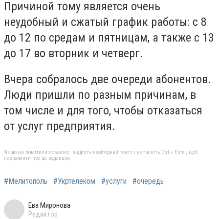
Причиной тому является очень
неудобный и сжатый график работы: с 8
до 12 по средам и пятницам, а также с 13
до 17 во вторник и четверг.
Вчера собралось две очереди абонентов.
Люди пришли по разным причинам, в
том числе и для того, чтобы отказаться
от услуг предприятия.
Якщо ви помітили помилку, виділіть необхідний текст і натисніть Ctrl + Enter, щоб
повідомити про це редакцію
#Мелитополь
#Укртелеком
#услуги
#очередь
Ева Миронова
Редактор