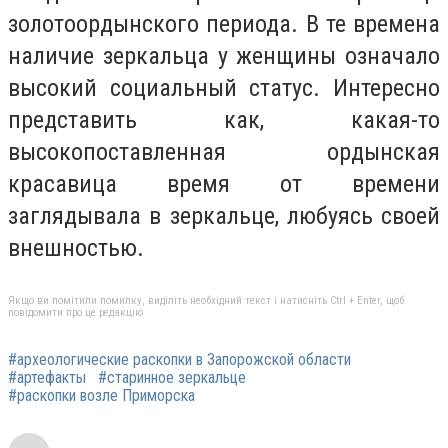
золотоордынского периода. В те времена
наличие зеркальца у женщины означало
высокий социальный статус. Интересно
представить как, какая-то
высокопоставленная ордынская
красавица время от времени
заглядывала в зеркальце, любуясь своей
внешностью.
Якщо ви помітили помилку, виділіть необхідний текст і натисніть Ctrl + Enter, щоб
повідомити про це редакцію
#археологические раскопки в Запорожской области
#артефакты
#старинное зеркальце
#раскопки возле Приморска