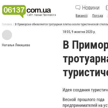
Новини
Вакансії
Погода
Головна
В Приморске обновляется тротуарная плитка возле туристической стелл
18:05, 9 жовтня 2020 р.
В Примор
Наталья Лякишева
тротуарн
туристич
Идея создания туристич
Весной прошлого года 
предпринимателей на ус