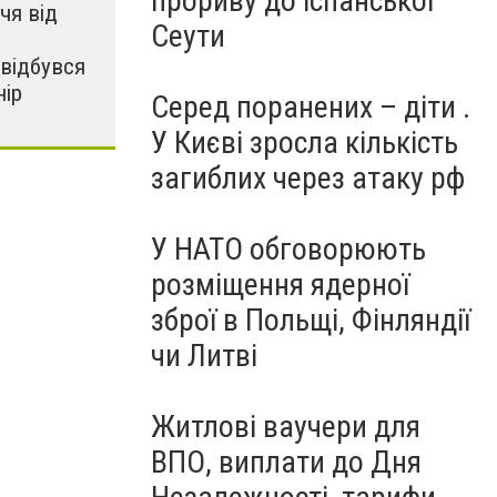
прориву до іспанської
чя від
Сеути
відбувся
нір
Серед поранених – діти .
У Києві зросла кількість
загиблих через атаку рф
У НАТО обговорюють
розміщення ядерної
зброї в Польщі, Фінляндії
чи Литві
Житлові ваучери для
ВПО, виплати до Дня