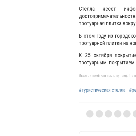
Стелла несет инфо
достопримечательност
тротуарная плитка вокру
В этом году из городс
тротуарной плитки на н
К 25 октября покрыти
тротуарным покрытием н
Якщо ви помітили помилку, виділіть нео
#туристическая стелла
#ре