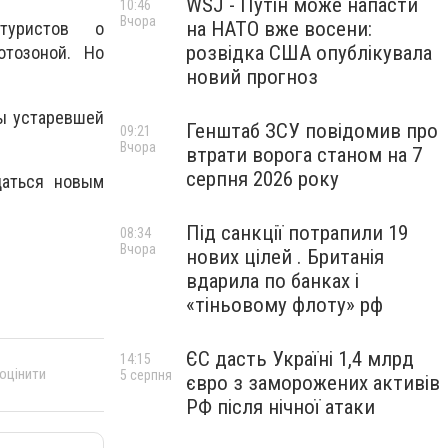
WSJ - Путін може напасти
10:46
Вчора
на НАТО вже восени:
туристов о
розвідка США опублікувала
отозоной. Но
новий прогноз
ны устаревшей
Генштаб ЗСУ повідомив про
09:21
Вчора
втрати ворога станом на 7
серпня 2026 року
даться новым
Під санкції потрапили 19
08:34
Вчора
нових цілей . Британія
вдарила по банках і
«тіньовому флоту» рф
ЄС дасть Україні 1,4 млрд
14:15
 оцінити
5 серпня
євро з заморожених активів
РФ після нічної атаки