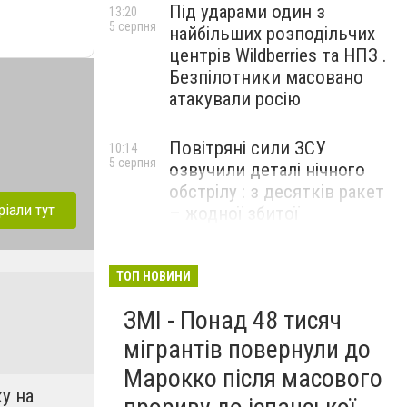
Під ударами один з
13:20
5 серпня
найбільших розподільчих
центрів Wildberries та НПЗ .
Безпілотники масовано
атакували росію
Повітряні сили ЗСУ
10:14
5 серпня
озвучили деталі нічного
обстрілу : з десятків ракет
ріали тут
– жодної збитої
ТОП НОВИНИ
ЗМІ - Понад 48 тисяч
мігрантів повернули до
Марокко після масового
у на