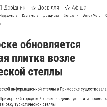
Довідник
Дозвілля
Афіша
Нерухомість
Карта міста
Довідкова
Фотозвіти
Авто / Мото
ы
ске обновляется
ая плитка возле
еской стеллы
еской информационной стеллы в Приморске существовала 
Приморский городской совет выделил деньги и провел к
тановку туристической стеллы.