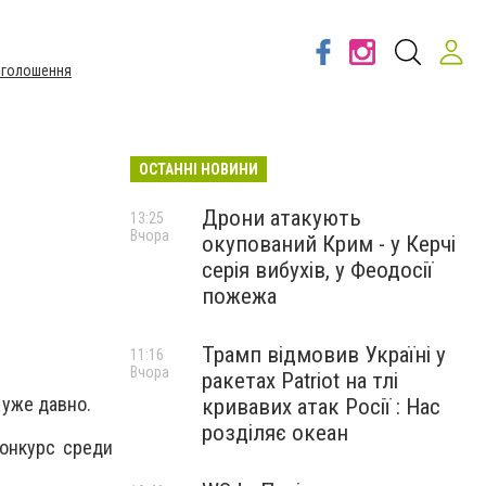
Оголошення
ОСТАННІ НОВИНИ
Дрони атакують
13:25
Вчора
окупований Крим - у Керчі
серія вибухів, у Феодосії
пожежа
Трамп відмовив Україні у
11:16
Вчора
ракетах Patriot на тлі
уже давно.
кривавих атак Росії : Нас
розділяє океан
онкурс среди