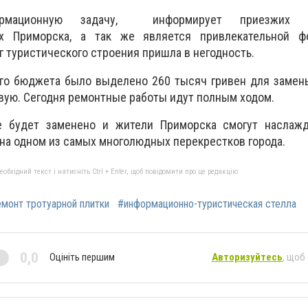
рмационную задачу, информирует приезжих 
ях Приморска, а так же является привлекательной ф
г туристического строения пришла в негодность.
кого бюджета было выделено 260 тысяч гривен для заме
овую. Сегодня ремонтные работы идут полным ходом.
е будет заменено и жители Приморска смогут наслаж
а одном из самых многолюдных перекрестков города.
бхідний текст і натисніть Ctrl + Enter, щоб повідомити про це редакцію
монт тротуарной плитки
#информационно-туристическая стелла
0,0
Оцініть першим
Авторизуйтесь
, щоб