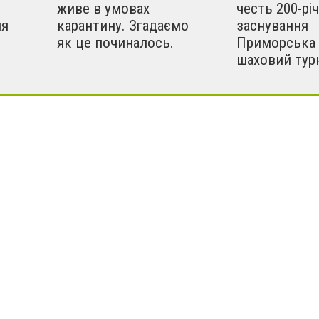
живе в умовах
честь 200-річ
ня
карантину. Згадаємо
заснування
як це починалось.
Приморська 
шаховий тур