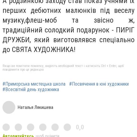
А родзинкою заходу став показ учнями їх
перших дебютних малюнків під веселу
музику,флеш-моб та звісно ж,
традиційний солодкий подарунок - ПИРІГ
ДРУЖБИ, який виготовлявся спеціально
до СВЯТА ХУДОЖНИКА!
Якщо ви помітили помилку, виділіть необхідний текст і натисніть Ctrl + Enter, щоб
повідомити про це редакцію
#Приморська мистецька школа
#Посвячення в юні художники
#Всесвітній день художника
Наталья Лякишева
0,0
Авторизуйтесь
, щоб оцінити