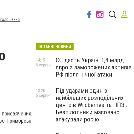
Оголошення
ОСТАННІ НОВИНИ
ю
ЄС дасть Україні 1,4 млрд
14:15
5 серпня
євро з заморожених активів
РФ після нічної атаки
Під ударами один з
13:20
5 серпня
найбільших розподільчих
центрів Wildberries та НПЗ .
Безпілотники масовано
, присвячених
атакували росію
про Приморськ