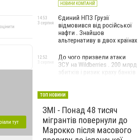
НОВИНИ КОМПАНІЙ
Єдиний НПЗ Грузії
14:53
3 серпня
відмовився від російської
 оцінити
нафти . Знайшов
альтернативу в двох країнах
До чого призвели атаки
12:52
3 серпня
ЗСУ на Wildberries . 200 млрд
збитків і ризик краху банків
рф
ТОП НОВИНИ
ЗМІ - Понад 48 тисяч
мігрантів повернули до
ріали тут
Марокко після масового