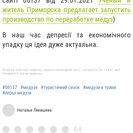
сайті 06137 від 29.01.2021
Ученый и
житель Приморска предлагает запустить
производство по переработке медуз
)
В наш час депресії та економічного
упадку ця ідея дуже актуальна.
Якщо ви помітили помилку, виділіть необхідний текст і натисніть Ctrl + Enter, щоб
повідомити про це редакцію
#06137
#медузи
#туристичний сезон
#медузи в травні
#перші медузи
Наталья Лякишева
0,0