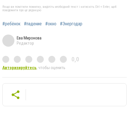
Якщо ви помітили помилку, виділіть необхідний текст і натисніть Ctrl + Enter, щоб
повідомити про це редакцію
#ребёнок
#падение
#окно
#Энергодар
Ева Миронова
Редактор
0,0
Авторизируйтесь
, чтобы оценить