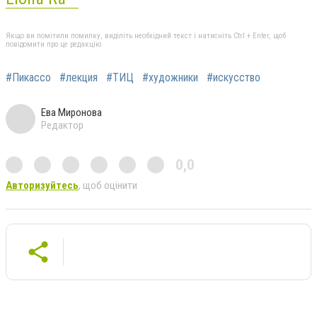
Якщо ви помітили помилку, виділіть необхідний текст і натисніть Ctrl + Enter, щоб
повідомити про це редакцію
#Пикассо
#лекция
#ТИЦ
#художники
#искусство
Ева Миронова
Редактор
0,0
Авторизуйтесь
, щоб оцінити