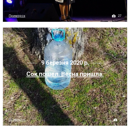
27
Приморск
9 березня 2020 р.
Сок пошел. Весна пришла.
2
Приморск