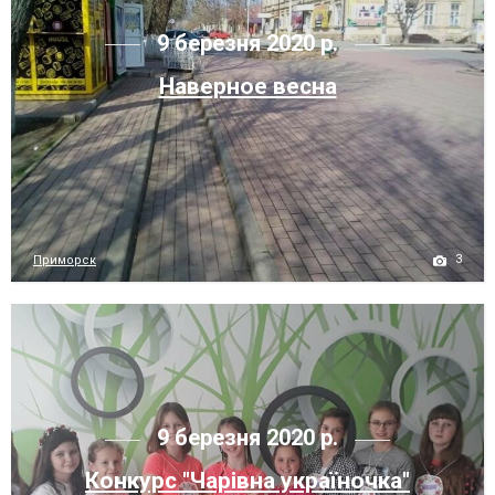
9 березня 2020 р.
Наверное весна
3
Приморск
9 березня 2020 р.
Конкурс "Чарівна україночка"