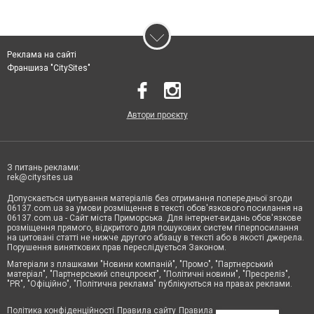
Реклама на сайті
Франшиза "CitySites"
Автори проєкту
З питань реклами:
rek@citysites.ua
Допускається цитування матеріалів без отримання попередньої згоди
06137.com.ua за умови розміщення в тексті обов'язкового посилання на
06137.com.ua - Сайт міста Приморська. Для інтернет-видань обов'язкове
розміщення прямого, відкритого для пошукових систем гіперпосилання
на цитовані статті не нижче другого абзацу в тексті або в якості джерела.
Порушення виняткових прав переслідується Законом.
Матеріали з плашками "Новини компаній", "Промо", "Партнерський
матеріал", "Партнерський спецпроєкт", "Політичні новини", "Пресреліз",
"PR", "Офіційно", "Політична реклама" публікуються на правах реклами.
Політика конфіденційності
Правила сайту
Правила