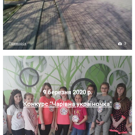
3
Приморск
9 березня 2020 р.
Конкурс "Чарівна україночка"