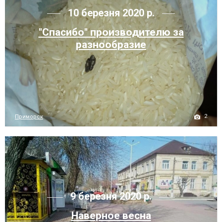
10 березня 2020 р.
"Спасибо" производителю за
разнообразие
2
Приморск
9 березня 2020 р.
Наверное весна