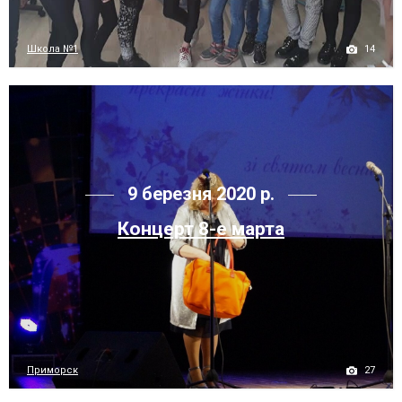
14
Школа №1
9 березня 2020 р.
Концерт 8-е марта
27
Приморск