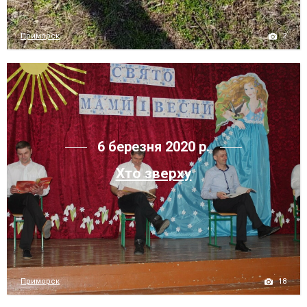
2
Приморск
6 березня 2020 р.
Хто зверху
18
Приморск