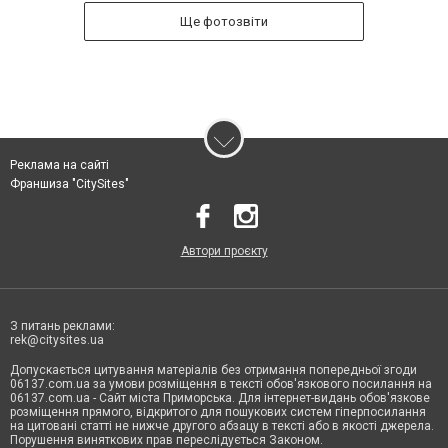
Ще фотозвіти
Реклама на сайті
Франшиза "CitySites"
Автори проєкту
З питань реклами:
rek@citysites.ua
Допускається цитування матеріалів без отримання попередньої згоди
06137.com.ua за умови розміщення в тексті обов'язкового посилання на
06137.com.ua - Сайт міста Приморська. Для інтернет-видань обов'язкове
розміщення прямого, відкритого для пошукових систем гіперпосилання
на цитовані статті не нижче другого абзацу в тексті або в якості джерела.
Порушення виняткових прав переслідується Законом.