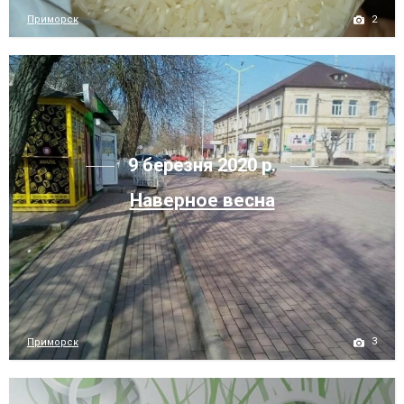
2
Приморск
9 березня 2020 р.
Наверное весна
3
Приморск