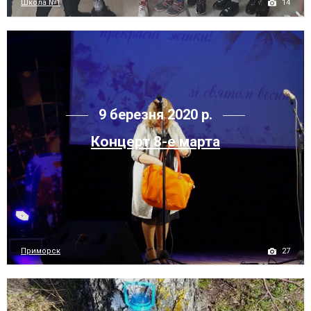
14
Школа №1
9 березня 2020 р.
Концерт 8-е марта
27
Приморск