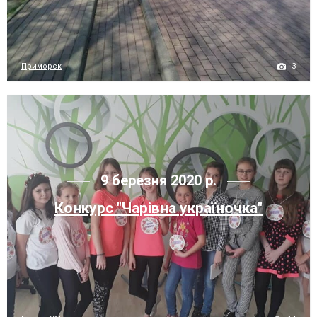
3
Приморск
9 березня 2020 р.
Конкурс "Чарівна україночка"