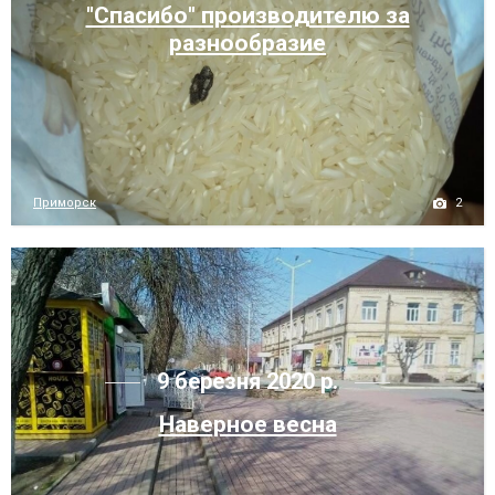
"Спасибо" производителю за
разнообразие
2
Приморск
9 березня 2020 р.
Наверное весна