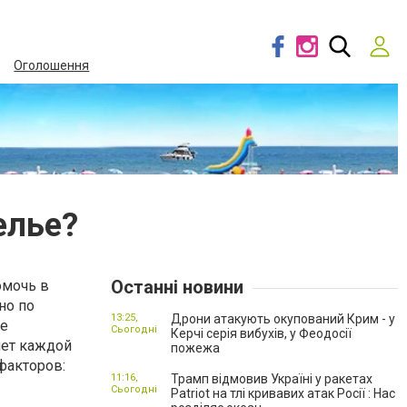
Оголошення
елье?
Останні новини
омочь в
но по
13:25,
Дрони атакують окупований Крим - у
ое
Сьогодні
Керчі серія вибухів, у Феодосії
яет каждой
пожежа
факторов:
11:16,
Трамп відмовив Україні у ракетах
Сьогодні
Patriot на тлі кривавих атак Росії : Нас