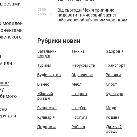
вырезами,
08:59,
Від сьогодні Чехія припиняє
5 серпня
надавати тимчасовий захист
військовозобов’язаним українцям
ых моделей
понентами.
 женского
Рубрики новин
Загальний
Техніка
Здоров'я
и
розділ
м или
Туризм
Нерухомість
Транспорт
Будівництво
Відпочинок
Розваги
ское
Бізнес
Меблі
Спорт
му
Жіночий
Інтернет
Культура
бимого.
розділ
Економіка
Інтер'єр
Мода
оно
еру для
Кулінарія
Послуги
Родина
Подорожі
Робота
Дитячий
розділ