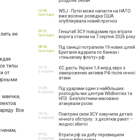
розділяє океан
10:46,
WSJ - Путін може напасти на НАТО
Сьогодні
вже восени: розвідка США
опублікувала новий прогноз
09:21,
Генштаб ЗСУ повідомив про втрати
лить ее
Сьогодні
ворога станом на 7 серпня 2026 року
08:34,
Під санкції потрапили 19 нових цілей .
Сьогодні
Британія вдарила по банках і
«тіньовому флоту» рф
аждая
се типы
14:15,
ЄС дасть Україні 1,4 млрд євро з
5 серпня
и от
заморожених активів РФ після нічної
атаки
лярными
13:20,
Під ударами один з найбільших
5 серпня
розподільчих центрів Wildberries та
 маечки,
НПЗ . Безпілотники масовано
плектов
атакували росію
ряду. Все
10:14,
Повітряні сили ЗСУ озвучили деталі
5 серпня
нічного обстрілу : з десятків ракет –
жодної збитої
жчинам,
09:32,
Втрати рф за добу перевищили
5 серпня
тисячу військових