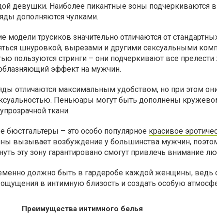
ой девушки. Наиболее пикантные зоны подчеркиваются 
ряды дополняются чулками.
ие модели трусиков значительно отличаются от стандартн
няться шнуровкой, вырезами и другими сексуальными ком
ью пользуются стринги – они подчеркивают все прелести
соблазняющий эффект на мужчин.
яды отличаются максимальным удобством, но при этом он
ексуальностью. Пеньюары могут быть дополнены кружево
упрозрачной ткани.
е бюстгальтеры – это особо популярное
красивое эротиче
ны вызывает возбуждение у большинства мужчин, поэто
уть эту зону гарантировано смогут привлечь внимание лю
еменно должно быть в гардеробе каждой женщины, ведь 
 ощущения в интимную близость и создать особую атмосф
Преимущества интимного белья