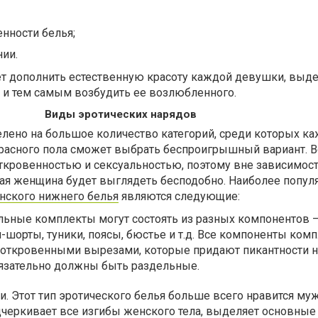
енности белья;
ии.
т дополнить естественную красоту каждой девушки, выде
и тем самым возбудить ее возлюбленного.
Виды эротических нарядов
елено на большое количество категорий, среди которых к
расного пола сможет выбрать беспроигрышный вариант. В
ткровенностью и сексуальностью, поэтому вне зависимост
я женщина будет выглядеть бесподобно. Наиболее попу
нского нижнего белья
являются следующие:
льные комплекты могут состоять из разных компонентов –
-шорты, туники, поясы, бюстье и т.д. Все компоненты ком
откровенными вырезами, которые придают пикантности на
зательно должны быть раздельные.
. Этот тип эротического белья больше всего нравится му
дчеркивает все изгибы женского тела, выделяет основные