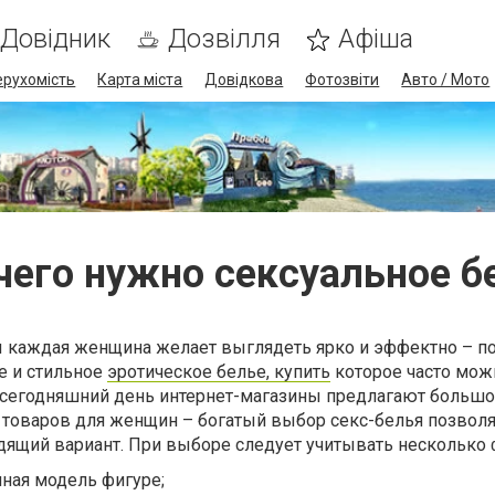
Довідник
Дозвілля
Афіша
ерухомість
Карта міста
Довідкова
Фотозвіти
Авто / Мото
чего нужно сексуальное б
ы каждая женщина желает выглядеть ярко и эффектно – п
е и стильное
эротическое белье, купить
которое часто мож
а сегодняшний день интернет-магазины предлагают больш
 товаров для женщин – богатый выбор секс-белья позвол
дящий вариант. При выборе следует учитывать несколько 
ная модель фигуре;