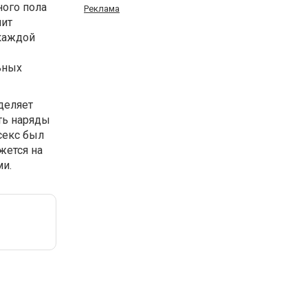
ого пола
Реклама
лит
 каждой
ьных
деляет
ть наряды
секс был
жется на
ми.