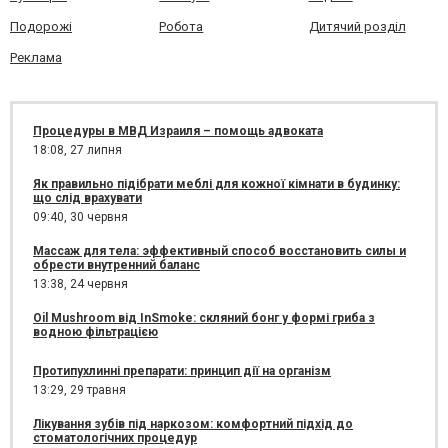
Подорожі
Робота
Дитячий розділ
Реклама
Процедуры в МВД Израиля – помощь адвоката
18:08,
27 липня
Як правильно підібрати меблі для кожної кімнати в будинку:
що слід врахувати
09:40,
30 червня
Массаж для тела: эффективный способ восстановить силы и
обрести внутренний баланс
13:38,
24 червня
Oil Mushroom від InSmoke: скляний бонг у формі гриба з
водною фільтрацією
Протипухлинні препарати: принцип дії на організм
13:29,
29 травня
Лікування зубів під наркозом: комфортний підхід до
стоматологічних процедур