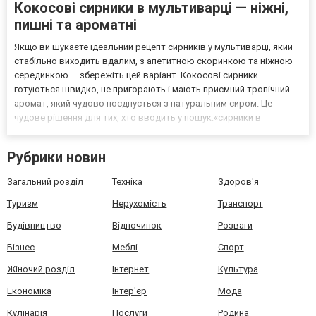
Кокосові сирники в мультиварці — ніжні,
пишні та ароматні
Якщо ви шукаєте ідеальний рецепт сирників у мультиварці, який
стабільно виходить вдалим, з апетитною скоринкою та ніжною
серединкою — збережіть цей варіант. Кокосові сирники
готуються швидко, не пригорають і мають приємний тропічний
аромат, який чудово поєднується з натуральним сиром. Це
чудове рішення для тих, хто вводить у пошук:«сирники в
мультиварці», «кокосові сирники рецепт», «пишні сирники з сиру»,
«сніданок у мультиварці». Страва підходить для снід...
Рубрики новин
Загальний розділ
Техніка
Здоров'я
Туризм
Нерухомість
Транспорт
Будівництво
Відпочинок
Розваги
Бізнес
Меблі
Спорт
Жіночий розділ
Інтернет
Культура
Економіка
Інтер'єр
Мода
Кулінарія
Послуги
Родина