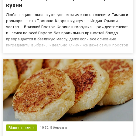
кухни
Любая национальная кухня узнается именно по специям. Тимьян и
розмарин — это Прованс. Карри и куркума — Индия. Сумах и
заатар — Ближний Восток. Корица и гвоздика — рождественская
выпечка по всей Европе. Без правильных пряностей блюдо
превращается в безликую массу, даже если все основные
ингредиенты выбраны идеально. С ними же даже самый простой
суп или мясо приобретают характер и узнаваемость. Именно
поэтому опытные кулинары относятся к специям с особым вн...
Бізнес новини
10:30,
5 березня