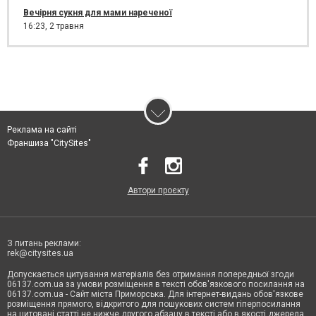
Вечірня сукня для мами нареченої
16:23,
2 травня
Реклама на сайті
Франшиза "CitySites"
Автори проєкту
З питань реклами:
rek@citysites.ua
Допускається цитування матеріалів без отримання попередньої згоди
06137.com.ua за умови розміщення в тексті обов'язкового посилання на
06137.com.ua - Сайт міста Приморська. Для інтернет-видань обов'язкове
розміщення прямого, відкритого для пошукових систем гіперпосилання
на цитовані статті не нижче другого абзацу в тексті або в якості джерела.