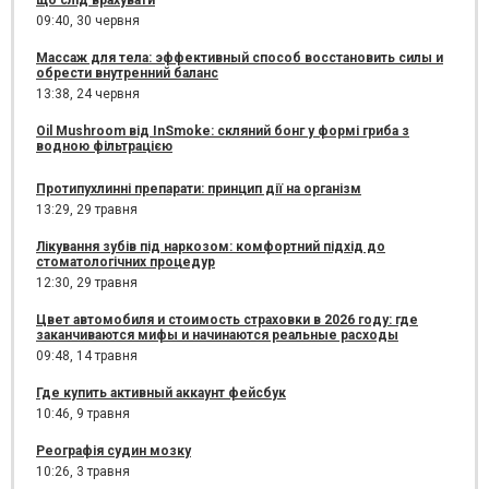
що слід врахувати
09:40,
30 червня
Массаж для тела: эффективный способ восстановить силы и
обрести внутренний баланс
13:38,
24 червня
Oil Mushroom від InSmoke: скляний бонг у формі гриба з
водною фільтрацією
Протипухлинні препарати: принцип дії на організм
13:29,
29 травня
Лікування зубів під наркозом: комфортний підхід до
стоматологічних процедур
12:30,
29 травня
Цвет автомобиля и стоимость страховки в 2026 году: где
заканчиваются мифы и начинаются реальные расходы
09:48,
14 травня
Где купить активный аккаунт фейсбук
10:46,
9 травня
Реографія судин мозку
10:26,
3 травня