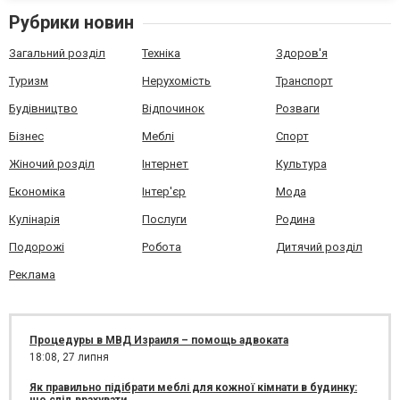
Рубрики новин
Загальний розділ
Техніка
Здоров'я
Туризм
Нерухомість
Транспорт
Будівництво
Відпочинок
Розваги
Бізнес
Меблі
Спорт
Жіночий розділ
Інтернет
Культура
Економіка
Інтер'єр
Мода
Кулінарія
Послуги
Родина
Подорожі
Робота
Дитячий розділ
Реклама
Процедуры в МВД Израиля – помощь адвоката
18:08,
27 липня
Як правильно підібрати меблі для кожної кімнати в будинку: