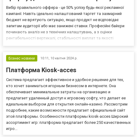
Вибір правильного оффера - це 50% успіху будь-якої рекламної
кампанії. Навіть ідеально налаштований таргет та захмарний
бюджет не врятують ситуацію, якщо продукт не відповідає
запитам аудиторії або має занижені ставки. Професійні байєри
починають аналіз не з технічних налаштувань, а з оцінки
рентабельності вертикалі, стабільності виплат та якості
прелендінгів. Питання про те, на що краще лити трафік, стає
особливо гострим в умовах високої конкуренції, коли...
Бізнес новини
10:11,
10 квітня 2024 р.
Платформа Kiosk-acces
Система предлагает эффективное и удобное решение для тех,
кто хочет заниматься игорным бизнесом в интернете. Она
обеспечивает минимальные затраты на организацию и
предлагает удаленный доступ к игровому софту, что делает ее
идеальным выбором для открытия онлайн-казино. Рассмотрим
подробнее, какие возможности предлагает официальный сайт
этой платформы. Особенности платформы kiosk-acces Широкий
ассортимент игр: платформа предлагает более 250 качественных
игро...