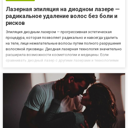
Лазерная эпиляция на диодном лазере —
радикальное удаление волос без боли и
рисков
Эпиляция диодным лазером — прогрессивная эстетическая
процедура, которая позволяет радикально и навсегда удалить
на теле, лице нежелательные волосы путем полного разрушения
волосяной луковицы. Диодная лазерная технология значительно
расширила возможности косметологии и медицины. Если
сравнивать диодный лазер с другими лазерами и технологиями
эпиляции, то он является золотой серединой. Люди, которые
хотят получить услугу эпиляции эталонного качества выбираю...