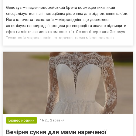
Genosys — південнокорейський бренд космецевтики, який
спеціалізується на інноваційних рішеннях для відновлення шкіри.
Його ключова технологія — мікронідлінг, що дозволяє
активізувати природні процеси регенерації та значно підвищити
ефективність активних компонентів. Основні переваги Genosys:
Технологія мікроканалів: створення тисяч мікропроколів
стимулює синтез колагену й еластину. Глибоке проникнення
активів: сироватки доставляються безпосередньо у дерму....
Бізнес новини
16:23,
2 травня
Вечірня сукня для мами нареченої