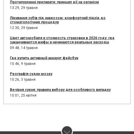
Протипухлинні препарати: принцип дії на організм
13:29,
29 травня
Лікування зубів під наркозом: комфортний підхід до
стоматологічних процедур
12:30,
29 травня
Цвет автомобиля и стоимость страховки в 2026 году: где
заканчиваются мифы и начинаются реальные расходы
09:48,
14 травня
Где купить активный аккаунт фейсбук
10:46,
9 травня
Реографія судин мозку
10:26,
3 травня
Вечірня сукня: правила вибору для особливого випадку
10:01,
25 квітня