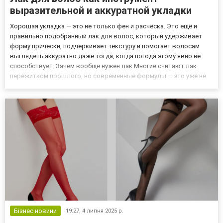
выразительной и аккуратной укладки
Хорошая укладка — это не только фен и расчёска. Это ещё и
правильно подобранный лак для волос, который удерживает
форму причёски, подчёркивает текстуру и помогает волосам
выглядеть аккуратно даже тогда, когда погода этому явно не
способствует. Зачем вообще нужен лак Многие считают лак
пережитком прошлого, но современные формулы — это уже не
хрустящие, склеенные пряди. Все иначе: текстура гибкая,
фиксация естественная, а внешний вид более аккуратный. Он
пом...
Бізнес новини
19:27,
4 липня 2025 р.