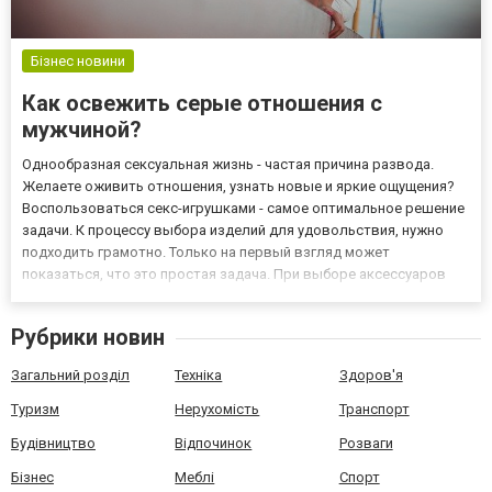
Бізнес новини
Как освежить серые отношения с
мужчиной?
Однообразная сексуальная жизнь - частая причина развода.
Желаете оживить отношения, узнать новые и яркие ощущения?
Воспользоваться секс-игрушками - самое оптимальное решение
задачи. К процессу выбора изделий для удовольствия, нужно
подходить грамотно. Только на первый взгляд может
показаться, что это простая задача. При выборе аксессуаров
учитываем не только их стоимость, но и другие параметры:
сертифицированное качество, страна-производитель, материал.
Рубрики новин
Се...
Загальний розділ
Техніка
Здоров'я
Туризм
Нерухомість
Транспорт
Будівництво
Відпочинок
Розваги
Бізнес
Меблі
Спорт