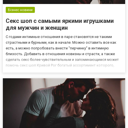
Бізнес новини
Секс шоп с самыми яркими игрушками
для мужчин и женщин
С годами интимные отношения в паре становятся не такими
страстными и бурными, как в начале. Можно оставить все как
есть, а можно попробовать внести "перчинку" в интимную
близость. Добавить в отношения новизны и страсти, а также
сделать секс более чувствительным и запоминающимся может
помочь секс шоп Кривой Рог богатый ассортимент которого,
поможет поднять отношения на новый уровень. Что купить в
магазине для взрослых? Если у вас пока что нет опыта покупки...