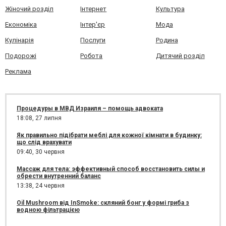
Жіночий розділ
Інтернет
Культура
Економіка
Інтер'єр
Мода
Кулінарія
Послуги
Родина
Подорожі
Робота
Дитячий розділ
Реклама
Процедуры в МВД Израиля – помощь адвоката
18:08,
27 липня
Як правильно підібрати меблі для кожної кімнати в будинку:
що слід врахувати
09:40,
30 червня
Массаж для тела: эффективный способ восстановить силы и
обрести внутренний баланс
13:38,
24 червня
Oil Mushroom від InSmoke: скляний бонг у формі гриба з
водною фільтрацією