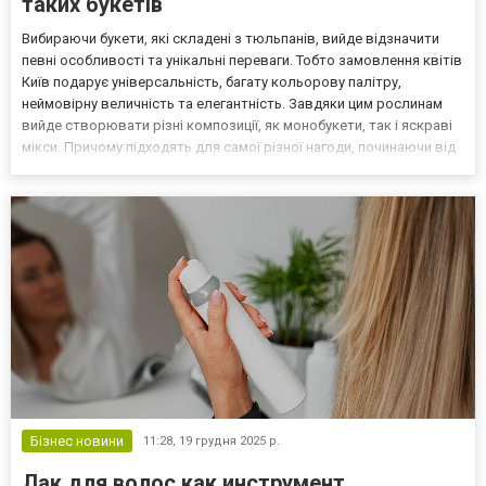
таких букетів
Вибираючи букети, які складені з тюльпанів, вийде відзначити
певні особливості та унікальні переваги. Тобто замовлення квітів
Київ подарує універсальність, багату кольорову палітру,
неймовірну величність та елегантність. Завдяки цим рослинам
вийде створювати різні композиції, як монобукети, так і яскраві
мікси. Причому підходять для самої різної нагоди, починаючи від
романтичного зізнання і до офіційної події, коли потрібно
проявити увагу стримано і ввічли...
Бізнес новини
11:28,
19 грудня 2025 р.
Лак для волос как инструмент