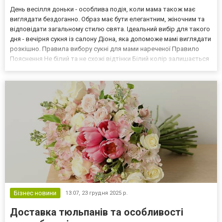
День весілля доньки - особлива подія, коли мама також має
виглядати бездоганно. Образ має бути елегантним, жіночним та
відповідати загальному стилю свята. Ідеальний вибір для такого
дня - вечірня сукня із салону Діона, яка допоможе мамі виглядати
розкішно. Правила вибору сукні для мами нареченої Правило
Пояснення Не білий та не схожі відтінки Білий колір залишається
для нареченої Узгодити з нареченою Кольори образу не повинні
конфліктувати Відповідний вік...
Бізнес новини
13:07,
23 грудня 2025 р.
Доставка тюльпанів та особливості