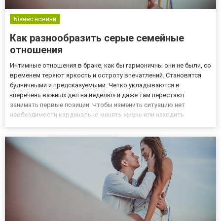
Бізнес новини
Как разнообразить серые семейные
отношения
Интимные отношения в браке, как бы гармоничны они не были, со
временем теряют яркость и остроту впечатлений. Становятся
будничными и предсказуемыми. Четко укладываются в
«перечень важных дел на неделю» и даже там перестают
занимать первые позиции. Чтобы изменить ситуацию нет
необходимости кардинально менять жизнь или находить
«приключения» на стороне». Яркость и новизну впечатлений
достаточно просто вернуть. Интимные товары. Назначение и
виды Существует це...