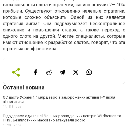
волатильности слота и стратегии, казино получит 2— 10%
прибыли. Существуют откровенно нелепые стратегии,
которые сложно объяснить. Одной из них является
стратегия зигзаг. Она подразумевает бесконтрольное
снижение и повышения ставок, а также переход с
одного слота на другой. Многие специалисты, которые
имеют отношение к разработке слотов, говорят, что эта
стратегия неэффективна.
Останні новини
ЄС дасть Україні 1,4 млрд євро з заморожених активів РФ після
нічної атаки
14:15,
Вчора
Під ударами один з найбільших розподільчих центрів Wildberries та
НПЗ . Безпілотники масовано атакували росію
13:20,
Вчора