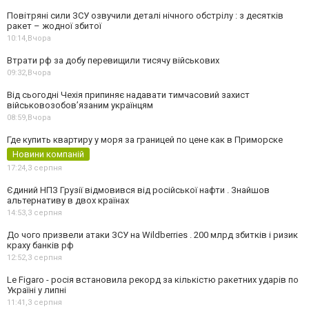
Повітряні сили ЗСУ озвучили деталі нічного обстрілу : з десятків
ракет – жодної збитої
10:14,
Вчора
Втрати рф за добу перевищили тисячу військових
09:32,
Вчора
Від сьогодні Чехія припиняє надавати тимчасовий захист
військовозобов’язаним українцям
08:59,
Вчора
Где купить квартиру у моря за границей по цене как в Приморске
Новини компаній
17:24,
3 серпня
Єдиний НПЗ Грузії відмовився від російської нафти . Знайшов
альтернативу в двох країнах
14:53,
3 серпня
До чого призвели атаки ЗСУ на Wildberries . 200 млрд збитків і ризик
краху банків рф
12:52,
3 серпня
Le Figaro - росія встановила рекорд за кількістю ракетних ударів по
Україні у липні
11:41,
3 серпня