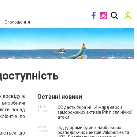
Оголошення
 доступність
Останні новини
о досвіду в
і виробничі
14:15,
ЄС дасть Україні 1,4 млрд євро з
ляти понад
Вчора
заморожених активів РФ після нічної
лієнтів по
атаки
13:20,
Під ударами один з найбільших
Вчора
хаються до
розподільчих центрів Wildberries та