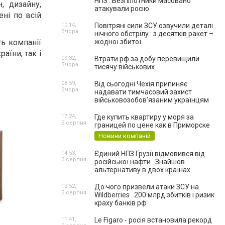
НПЗ . Безпілотники масовано
, дизайну,
атакували росію
ені по всій
10:14,
Повітряні сили ЗСУ озвучили деталі
Вчора
нічного обстрілу : з десятків ракет –
ть компанії
жодної збитої
аїни, так і
09:32,
Втрати рф за добу перевищили
Вчора
тисячу військових
08:59,
Від сьогодні Чехія припиняє
Вчора
надавати тимчасовий захист
військовозобов’язаним українцям
17:24,
Где купить квартиру у моря за
3 серпня
границей по цене как в Приморске
Новини компаній
14:53,
Єдиний НПЗ Грузії відмовився від
3 серпня
російської нафти . Знайшов
альтернативу в двох країнах
12:52,
До чого призвели атаки ЗСУ на
3 серпня
Wildberries . 200 млрд збитків і ризик
краху банків рф
11:41,
Le Figaro - росія встановила рекорд