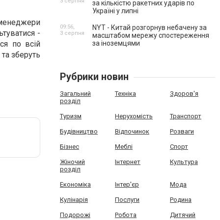
3 серпня
за кількістю ракетних ударів по
Україні у липні
і менеджери
09:56,
NYT - Китай розгорнув небачену за
ьтуватися -
3 серпня
масштабом мережу спостереження
за іноземцями
ся по всій
 та зберуть
Рубрики новин
Загальний
Техніка
Здоров'я
розділ
Туризм
Нерухомість
Транспорт
Будівництво
Відпочинок
Розваги
Бізнес
Меблі
Спорт
Жіночий
Інтернет
Культура
розділ
Економіка
Інтер'єр
Мода
Кулінарія
Послуги
Родина
Подорожі
Робота
Дитячий