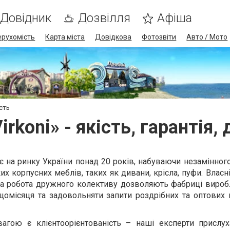
Довідник
Дозвілля
Афіша
ерухомість
Карта міста
Довідкова
Фотозвіти
Авто / Мото
ість
rkoni» - якість, гарантія,
є на ринку України понад 20 років, набуваючи незамінног
их корпусних меблів, таких як дивани, крісла, пуфи. Власн
на робота дружного колективу дозволяють фабриці вироб
омісяця та задовольняти запити роздрібних та оптових к
гою є клієнтоорієнтованість – наші експерти прислу