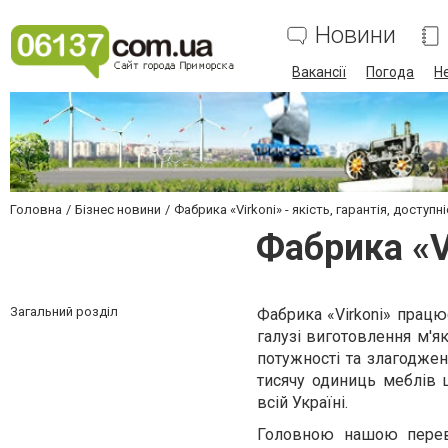
Новини
Вакансії
Погода
Н
Головна
Бізнес новини
Фабрика «Virkoni» - якість, гарантія, доступн
Фабрика «Vi
Загальний розділ
Фабрика «Virkoni» працю
галузі виготовлення м'як
потужності та злагодже
тисячу одиниць меблів щ
всій Україні.
Головною нашою перева