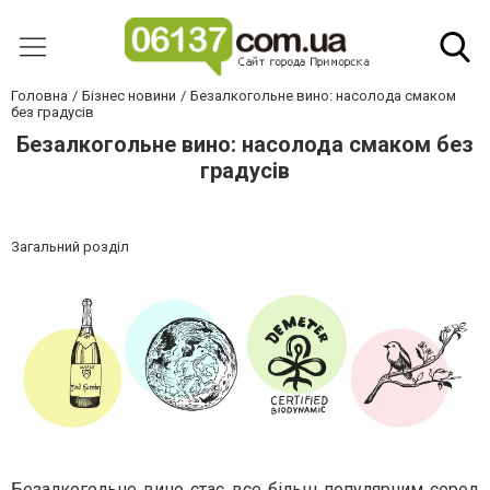
Головна
Бізнес новини
Безалкогольне вино: насолода смаком
без градусів
Безалкогольне вино: насолода смаком без
градусів
Загальний розділ
Безалкогольне вино стає все більш популярним серед