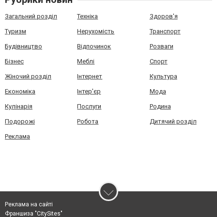
Загальний розділ
Техніка
Здоров'я
Туризм
Нерухомість
Транспорт
Будівництво
Відпочинок
Розваги
Бізнес
Меблі
Спорт
Жіночий розділ
Інтернет
Культура
Економіка
Інтер'єр
Мода
Кулінарія
Послуги
Родина
Подорожі
Робота
Дитячий розділ
Реклама
Реклама на сайті
Франшиза "CitySites"