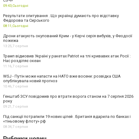
СЗЧ»
09:43,
Сьогодні
Результати опитування . Що українці думають про відставку
Федорова та Сирського
08:11,
Сьогодні
Дрони атакують окупований Крим - у Керчі серія вибухів, у Феодосії
пожежа
13:25,
7 серпня
Трамп відмовив Україні у ракетах Patriot на тлі кривавих атак Росії :
Нас розділяє океан
11:16,
7 серпня
WSJ - Путін може напасти на НАТО вже восени: розвідка США
опублікувала новий прогноз
10:46,
7 серпня
Генштаб ЗСУ повідомив про втрати ворога станом на 7 серпня 2026
року
09:21,
7 серпня
Під санкції потрапили 19 нових цілей . Британія вдарила по банках і
«тіньовому флоту» рф
08:34,
7 серпня
Рубрики новин