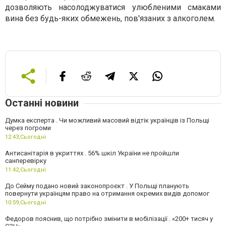
дозволяють насолоджуватися улюбленими смаками
вина без будь-яких обмежень, пов'язаних з алкоголем.
Останні новини
Думка експерта . Чи можливий масовий відтік українців із Польщі
через погроми
12:43,
Сьогодні
Антисанітарія в укриттях . 56% шкіл України не пройшли
санперевірку
11:42,
Сьогодні
До Сейму подано новий законопроєкт . У Польщі планують
повернути українцям право на отримання окремих видів допомог
10:59,
Сьогодні
Федоров пояснив, що потрібно змінити в мобілізації . «200+ тисяч у