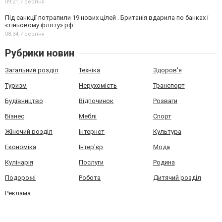
09:21,
7 серпня
Під санкції потрапили 19 нових цілей . Британія вдарила по банках і
«тіньовому флоту» рф
08:34,
7 серпня
Рубрики новин
Загальний розділ
Техніка
Здоров'я
Туризм
Нерухомість
Транспорт
Будівництво
Відпочинок
Розваги
Бізнес
Меблі
Спорт
Жіночий розділ
Інтернет
Культура
Економіка
Інтер'єр
Мода
Кулінарія
Послуги
Родина
Подорожі
Робота
Дитячий розділ
Реклама