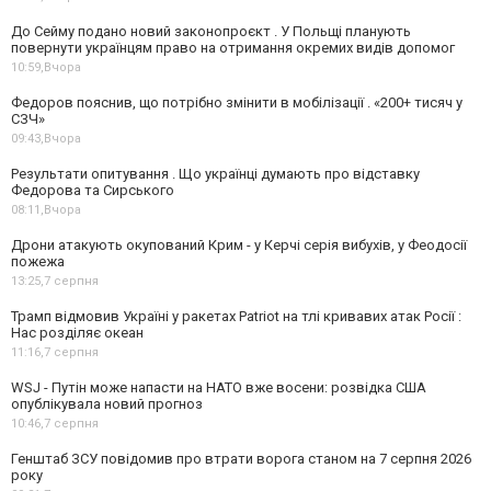
До Сейму подано новий законопроєкт . У Польщі планують
повернути українцям право на отримання окремих видів допомог
10:59,
Вчора
Федоров пояснив, що потрібно змінити в мобілізації . «200+ тисяч у
СЗЧ»
09:43,
Вчора
Результати опитування . Що українці думають про відставку
Федорова та Сирського
08:11,
Вчора
Дрони атакують окупований Крим - у Керчі серія вибухів, у Феодосії
пожежа
13:25,
7 серпня
Трамп відмовив Україні у ракетах Patriot на тлі кривавих атак Росії :
Нас розділяє океан
11:16,
7 серпня
WSJ - Путін може напасти на НАТО вже восени: розвідка США
опублікувала новий прогноз
10:46,
7 серпня
Генштаб ЗСУ повідомив про втрати ворога станом на 7 серпня 2026
року