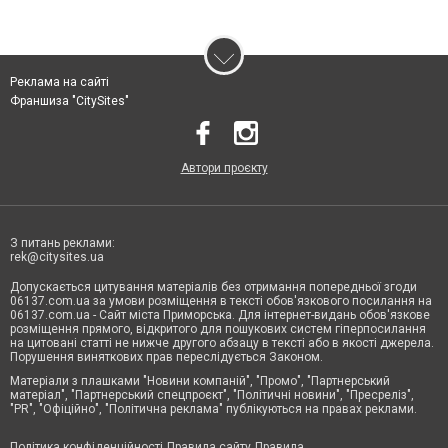
Реклама на сайті
Франшиза "CitySites"
Автори проєкту
З питань реклами:
rek@citysites.ua
Допускається цитування матеріалів без отримання попередньої згоди
06137.com.ua за умови розміщення в тексті обов'язкового посилання на
06137.com.ua - Сайт міста Приморська. Для інтернет-видань обов'язкове
розміщення прямого, відкритого для пошукових систем гіперпосилання
на цитовані статті не нижче другого абзацу в тексті або в якості джерела.
Порушення виняткових прав переслідується Законом.
Матеріали з плашками "Новини компаній", "Промо", "Партнерський
матеріал", "Партнерський спецпроєкт", "Політичні новини", "Пресреліз",
"PR", "Офіційно", "Політична реклама" публікуються на правах реклами.
Політика конфіденційності
Правила сайту
Правила