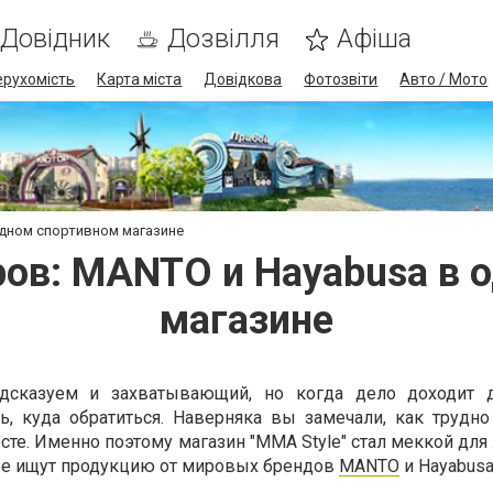
Довідник
Дозвілля
Афіша
ерухомість
Карта міста
Довідкова
Фотозвіти
Авто / Мото
одном спортивном магазине
ров: MANTO и Hayabusa в 
магазине
дсказуем и захватывающий, но когда дело доходит 
ь, куда обратиться. Наверняка вы замечали, как трудно
те. Именно поэтому магазин "MMA Style" стал меккой для
ые ищут продукцию от мировых брендов
MANTO
и Hayabusa