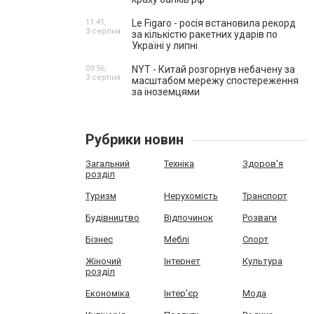
11:41,
Le Figaro - росія встановила рекорд
3 серпня
за кількістю ракетних ударів по
Україні у липні
09:56,
NYT - Китай розгорнув небачену за
3 серпня
масштабом мережу спостереження
за іноземцями
Рубрики новин
Загальний
Техніка
Здоров'я
розділ
Туризм
Нерухомість
Транспорт
Будівництво
Відпочинок
Розваги
Бізнес
Меблі
Спорт
Жіночий
Інтернет
Культура
розділ
Економіка
Інтер'єр
Мода