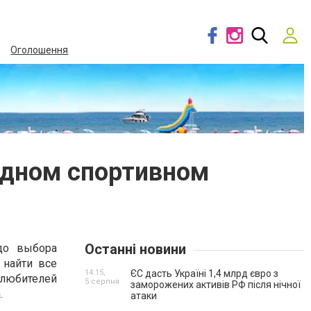
Оголошення
одном спортивном
Останні новини
до выбора
 найти все
14:15,
ЄС дасть Україні 1,4 млрд євро з
 любителей
5 серпня
заморожених активів РФ після нічної
.
атаки