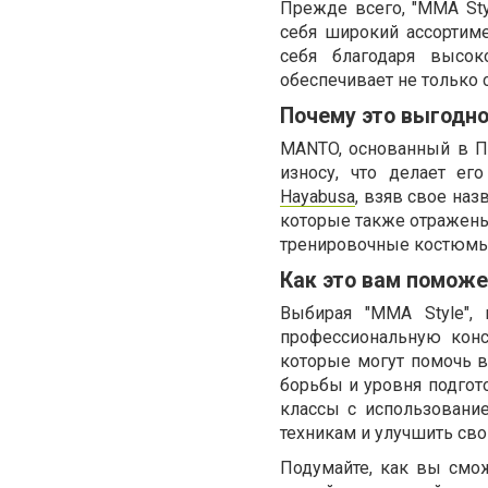
Прежде всего, "MMA Sty
себя широкий ассортим
себя благодаря высок
обеспечивает не только 
Почему это выгодн
MANTO, основанный в П
износу, что делает е
Hayabusa
, взяв свое наз
которые также отражены 
тренировочные костюмы,
Как это вам поможе
Выбирая "MMA Style",
профессиональную кон
которые могут помочь в
борьбы и уровня подгот
классы с использовани
техникам и улучшить сво
Подумайте, как вы смо