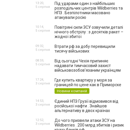
13:20,
Під ударами один з найбільших
5 серпня
розподільчих центрів Wildberries та
НПЗ . Безпілотники масовано
атакували росію
10:14,
Повітряні сили ЗСУ озвучили деталі
5 серпня
нічного обстрілу : з десятків ракет –
жодної збитої
09:32,
Втрати рф за добу перевищили
5 серпня
тисячу військових
08:59,
Від сьогодні Чехія припиняє
5 серпня
надавати тимчасовий захист
військовозобов’язаним українцям
17:24,
Где купить квартиру у моря за
3 серпня
границей по цене как в Приморске
Новини компаній
14:53,
Єдиний НПЗ Грузії відмовився від
3 серпня
російської нафти . Знайшов
альтернативу в двох країнах
12:52,
До чого призвели атаки ЗСУ на
3 серпня
Wildberries . 200 млрд збитків і ризик
краху банків рф