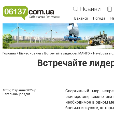
Новини
Вакансії
Погода
Н
Головна
Бізнес новини
Встречайте лидеров: MANTO и Hayabusa в 
Встречайте лиде
10:37,
2 травня 2024 р.
Спортивный мир непре
Загальний розділ
экипировки, важно знат
необходимое в одном мес
боевых искусств, котор