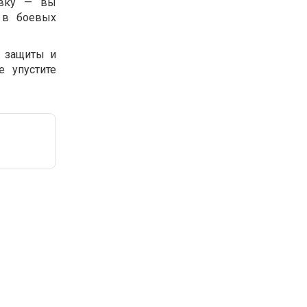
овку — вы
у в боевых
м защиты и
е упустите