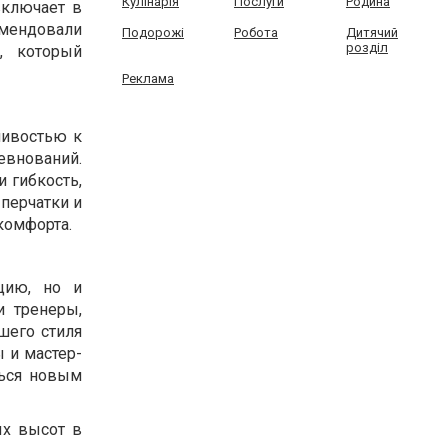
Кулінарія
Послуги
Родина
включает в
омендовали
Подорожі
Робота
Дитячий
розділ
, который
Реклама
чивостью к
внований.
и гибкость,
перчатки и
комфорта.
цию, но и
 тренеры,
шего стиля
 и мастер-
ться новым
ых высот в