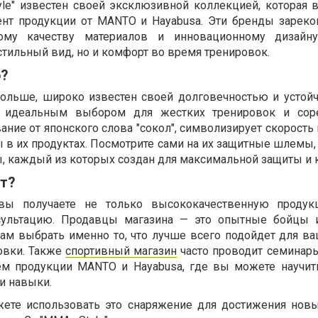
le" известен своей эксклюзивной коллекцией, которая 
ент продукции от MANTO и Hayabusa. Эти бренды зарек
ому качеству материалов и инновационному дизайну
стильный вид, но и комфорт во время тренировок.
о?
ольше, широко известен своей долговечностью и устой
го идеальным выбором для жестких тренировок и соре
вание от японского слова "сокол", символизирует скорость 
в их продуктах. Посмотрите сами на их защитные шлемы, 
 каждый из которых создан для максимальной защиты и 
т?
 вы получаете не только высококачественную продук
сультацию. Продавцы магазина — это опытные бойцы и
ам выбрать именно то, что лучше всего подойдет для ва
овки. Также
спортивный магазин
часто проводит семинары
ем продукции MANTO и Hayabusa, где вы можете научи
и навыки.
жете использовать это снаряжение для достижения нов