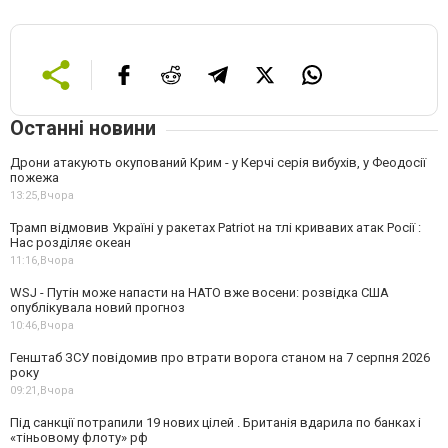
Останні новини
Дрони атакують окупований Крим - у Керчі серія вибухів, у Феодосії
пожежа
13:25,
Вчора
Трамп відмовив Україні у ракетах Patriot на тлі кривавих атак Росії :
Нас розділяє океан
11:16,
Вчора
WSJ - Путін може напасти на НАТО вже восени: розвідка США
опублікувала новий прогноз
10:46,
Вчора
Генштаб ЗСУ повідомив про втрати ворога станом на 7 серпня 2026
року
09:21,
Вчора
Під санкції потрапили 19 нових цілей . Британія вдарила по банках і
«тіньовому флоту» рф