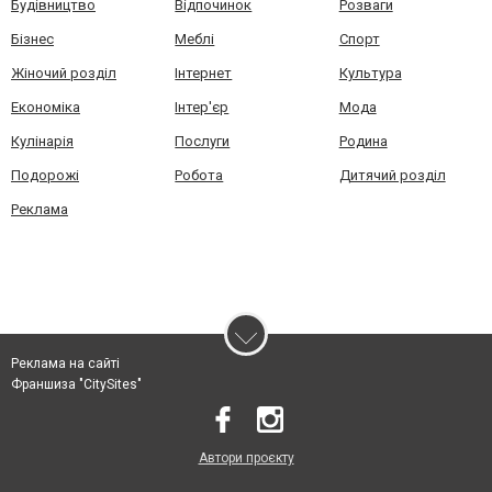
Будівництво
Відпочинок
Розваги
Бізнес
Меблі
Спорт
Жіночий розділ
Інтернет
Культура
Економіка
Інтер'єр
Мода
Кулінарія
Послуги
Родина
Подорожі
Робота
Дитячий розділ
Реклама
Реклама на сайті
Франшиза "CitySites"
Автори проєкту