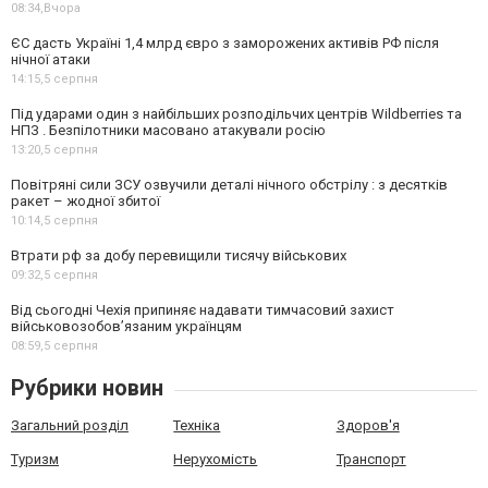
08:34,
Вчора
ЄС дасть Україні 1,4 млрд євро з заморожених активів РФ після
нічної атаки
14:15,
5 серпня
Під ударами один з найбільших розподільчих центрів Wildberries та
НПЗ . Безпілотники масовано атакували росію
13:20,
5 серпня
Повітряні сили ЗСУ озвучили деталі нічного обстрілу : з десятків
ракет – жодної збитої
10:14,
5 серпня
Втрати рф за добу перевищили тисячу військових
09:32,
5 серпня
Від сьогодні Чехія припиняє надавати тимчасовий захист
військовозобов’язаним українцям
08:59,
5 серпня
Рубрики новин
Загальний розділ
Техніка
Здоров'я
Туризм
Нерухомість
Транспорт