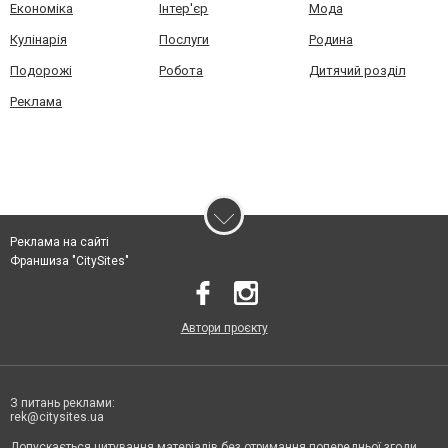
Економіка
Інтер'єр
Мода
Кулінарія
Послуги
Родина
Подорожі
Робота
Дитячий розділ
Реклама
Реклама на сайті
Франшиза "CitySites"
Автори проєкту
З питань реклами:
rek@citysites.ua
Допускається цитування матеріалів без отримання попередньої згоди