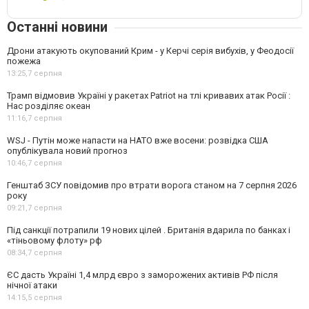
Останні новини
Дрони атакують окупований Крим - у Керчі серія вибухів, у Феодосії
пожежа
13:25,
7 серпня
Трамп відмовив Україні у ракетах Patriot на тлі кривавих атак Росії :
Нас розділяє океан
11:16,
7 серпня
WSJ - Путін може напасти на НАТО вже восени: розвідка США
опублікувала новий прогноз
10:46,
7 серпня
Генштаб ЗСУ повідомив про втрати ворога станом на 7 серпня 2026
року
09:21,
7 серпня
Під санкції потрапили 19 нових цілей . Британія вдарила по банках і
«тіньовому флоту» рф
08:34,
7 серпня
ЄС дасть Україні 1,4 млрд євро з заморожених активів РФ після
нічної атаки
14:15,
5 серпня