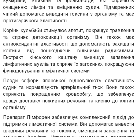
кумарини, вітаміни та флавоноїди, які сприяють
очищенню лімфи та зміцненню судин. Підмаренник
чіпкий допомагає виводити токсини з організму та має
протигарячкові властивості.
Корінь кульбаби стимулює апетит, покращує травлення
та сприяє детоксикації організму. Він також має
антиоксидантні властивості, що допомагають захищати
клітини від пошкоджень вільними радикалами.
Екстракт кінського каштану зменшує запалення
лімфатичних вузлів та сприяє їх загоєнню, покращуючи
функціонування лімфатичної системи.
Плоди софори японської відновлюють еластичність
судин та нормалізують артеріальний тиск. Вони також
сприяють покращенню кровообігу, що забезпечує
кращу доставку поживних речовин та кисню до клітин
організму.
Препарат Лімфорен забезпечує комплексний підхід до
підтримки лімфатичної системи. Він допомагає вивести
шкідливі речовини та токсини, зменшити запалення та