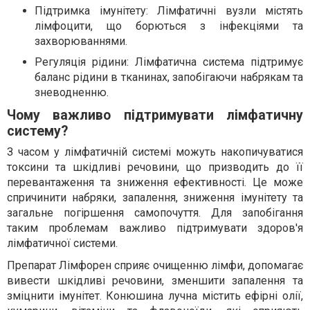
Підтримка імунітету: Лімфатичні вузли містять
лімфоцити, що борються з інфекціями та
захворюваннями.
Регуляція рідини: Лімфатична система підтримує
баланс рідини в тканинах, запобігаючи набрякам та
зневодненню.
Чому важливо підтримувати лімфатичну
систему?
З часом у лімфатичній системі можуть накопичуватися
токсини та шкідливі речовини, що призводить до її
перевантаження та зниження ефективності. Це може
спричинити набряки, запалення, зниження імунітету та
загальне погіршення самопочуття. Для запобігання
таким проблемам важливо підтримувати здоров'я
лімфатичної системи.
Препарат Лімфорен сприяє очищенню лімфи, допомагає
вивести шкідливі речовини, зменшити запалення та
зміцнити імунітет. Конюшина лучна містить ефірні олії,