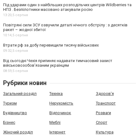
Під ударами один з найбільших розподільчих центрів Wildberries та
НПЗ . Безпілотники масовано атакували росію
13:20,
5 серпня
Повітряні сили ЗСУ озвучили деталі нічного обстрілу : з десятків
ракет – жодної збитої
10:14,
5 серпня
Втрати рф за добу перевищили тисячу військових
09:32,
5 серпня
Від сьогодні Чехія припиняє надавати тимчасовий захист
військовозобов’язаним українцям
08:59,
5 серпня
Рубрики новин
Загальний розділ
Техніка
Здоров'я
Туризм
Нерухомість
Транспорт
Будівництво
Відпочинок
Розваги
Бізнес
Меблі
Спорт
Жіночий розділ
Інтернет
Культура