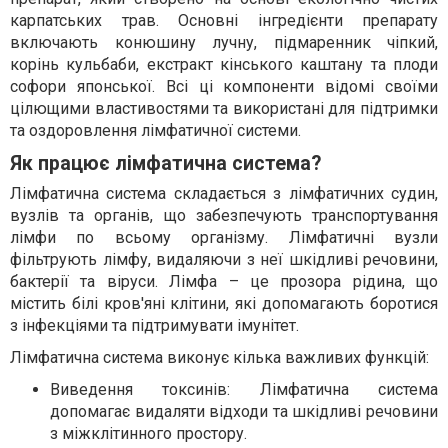
карпатських трав. Основні інгредієнти препарату
включають конюшину лучну, підмаренник чіпкий,
корінь кульбаби, екстракт кінського каштану та плоди
софори японської. Всі ці компоненти відомі своїми
цілющими властивостями та використані для підтримки
та оздоровлення лімфатичної системи.
Як працює лімфатична система?
Лімфатична система складається з лімфатичних судин,
вузлів та органів, що забезпечують транспортування
лімфи по всьому організму. Лімфатичні вузли
фільтрують лімфу, видаляючи з неї шкідливі речовини,
бактерії та віруси. Лімфа – це прозора рідина, що
містить білі кров'яні клітини, які допомагають боротися
з інфекціями та підтримувати імунітет.
Лімфатична система виконує кілька важливих функцій:
Виведення токсинів: Лімфатична система
допомагає видаляти відходи та шкідливі речовини
з міжклітинного простору.