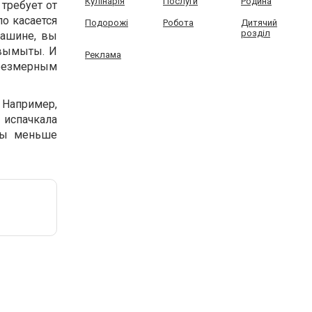
Кулінарія
Послуги
Родина
требует от
ло касается
Подорожі
Робота
Дитячий
розділ
машине, вы
 вымыты. И
Реклама
чрезмерным
 Например,
 испачкала
ды меньше