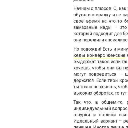
Начнем с плюсов. О, ка
обувь в стиралку и не п
свое время на что-то б
замараные кеды – это 
который подходит для бе
они пережили апокалипси
Но подожди! Есть и мину
кеды конверс женские
б
выдержат такое испытани
хочешь, чтобы они выгля
могут повредиться – 
держатся. Если твои кро
ты точно не хочешь, что
высоких оборотах, то ту
Так что, в общем-то,
индивидуальный вопрос. 
шнурки и стельки сня
Идеальный вариант – реж
панацея. Иногда лучше п