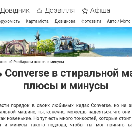
Довідник
Дозвілля
Афіша
ерухомість
Карта міста
Довідкова
Фотозвіти
Авто / Мото
машине? Разбираем плюсы и минусы
 Converse в стиральной 
плюсы и минусы
ести порядок в своих любимых кедах Converse, но не з
альной машине, ты, конечно, можешь надеяться, что они 
ак новенькие. Но тут есть много тонкостей, которые стоит
 и минусы такого подхода, чтобы ты мог принять в