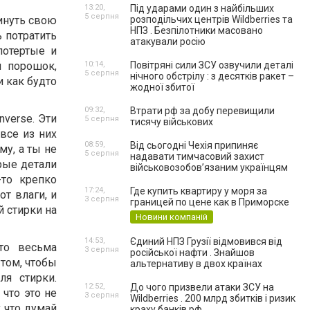
13:20,
Під ударами один з найбільших
5 серпня
инуть свою
розподільчих центрів Wildberries та
НПЗ . Безпілотники масовано
ь потратить
атакували росію
потертые и
й порошок,
10:14,
Повітряні сили ЗСУ озвучили деталі
5 серпня
нічного обстрілу : з десятків ракет –
и как будто
жодної збитої
09:32,
Втрати рф за добу перевищили
nverse. Эти
5 серпня
тисячу військових
все из них
08:59,
Від сьогодні Чехія припиняє
у, а ты не
5 серпня
надавати тимчасовий захист
орые детали
військовозобов’язаним українцям
то крепко
17:24,
Где купить квартиру у моря за
от влаги, и
3 серпня
границей по цене как в Приморске
й стирки на
Новини компаній
14:53,
Єдиний НПЗ Грузії відмовився від
то весьма
3 серпня
російської нафти . Знайшов
том, чтобы
альтернативу в двох країнах
я стирки.
12:52,
До чого призвели атаки ЗСУ на
 что это не
3 серпня
Wildberries . 200 млрд збитків і ризик
к что думай
краху банків рф