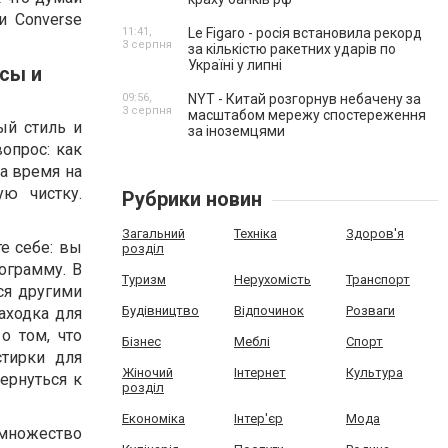
и Converse
11:41,
Le Figaro - росія встановила рекорд
3 серпня
за кількістю ракетних ударів по
Україні у липні
сы и
09:56,
NYT - Китай розгорнув небачену за
3 серпня
масштабом мережу спостереження
ый стиль и
за іноземцями
опрос: как
а время на
ую чистку.
Рубрики новин
Загальний
Техніка
Здоров'я
е себе: вы
розділ
ограмму. В
Туризм
Нерухомість
Транспорт
ся другими
Будівництво
Відпочинок
Розваги
аходка для
о том, что
Бізнес
Меблі
Спорт
тирки для
Жіночий
Інтернет
Культура
ернуться к
розділ
Економіка
Інтер'єр
Мода
 множество