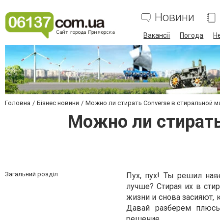
Новини
Вакансії
Погода
Н
Головна
Бізнес новини
Можно ли стирать Converse в стиральной 
Можно ли стирать
Загальний розділ
Пух, пух! Ты решил нав
лучше? Стирая их в стир
жизни и снова засияют, к
Давай разберем плюсы
решение.