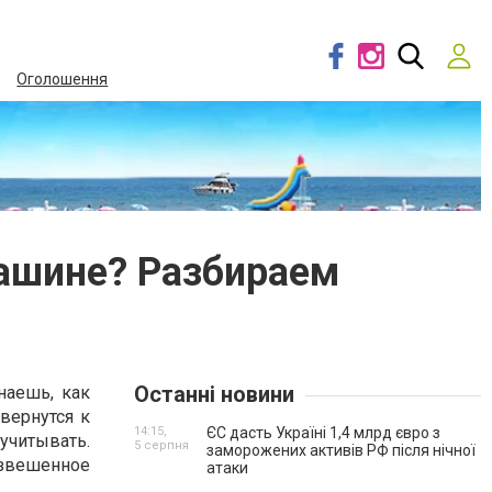
Оголошення
машине? Разбираем
Останні новини
наешь, как
вернутся к
14:15,
ЄС дасть Україні 1,4 млрд євро з
 учитывать.
5 серпня
заморожених активів РФ після нічної
звешенное
атаки