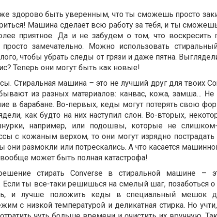
к же здорово быть уверенным, что ты сможешь просто зак
ариться! Машина сделает всю работу за тебя, и ты сможеш
олее приятное. Да и не забудем о том, что воскресить 
просто замечательно. Можно использовать стиральны
лого, чтобы убрать следы от грязи и даже пятна. Выглядел
с? Теперь они могут быть как новые!
сы. Стиральная машина – это не лучший друг для твоих Co
ывают из разных материалов: канвас, кожа, замша… Не 
е в барабане. Во-первых, кеды могут потерять свою форм
дели, как будто на них наступил слон. Во-вторых, некот
шнурки, например, или подошвы, которые не слишком-
ссы с кожаным верхом, то они могут изрядно пострадать 
бы они размокли или потрескались. А что касается машинно
т вообще может быть полная катастрофа!
 решение стирать Converse в стиральной машине – э
Если ты все-таки решишься на смелый шаг, позаботься о 
ть, и лучше положить кеды в специальный мешок дл
им с низкой температурой и деликатная стирка. Но учти,
отратить чуть больше времени и очистить их вручную. Та