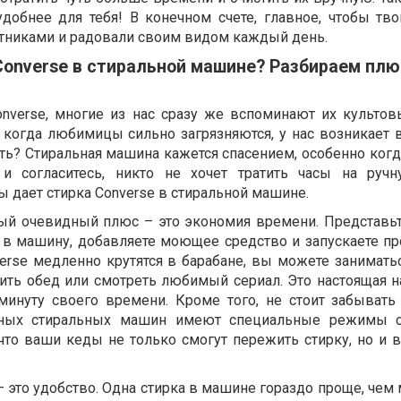
удобнее для тебя! В конечном счете, главное, чтобы тво
тниками и радовали своим видом каждый день.
Converse в стиральной машине? Разбираем плю
onverse, многие из нас сразу же вспоминают их культов
 когда любимицы сильно загрязняются, у нас возникает в
ть? Стиральная машина кажется спасением, особенно когд
 и согласитесь, никто не хочет тратить часы на ручн
 дает стирка Converse в стиральной машине.
ый очевидный плюс – это экономия времени. Представьт
 в машину, добавляете моющее средство и запускаете пр
erse медленно крутятся в барабане, вы можете занимать
вить обед или смотреть любимый сериал. Это настоящая н
минуту своего времени. Кроме того, не стоит забывать 
ных стиральных машин имеют специальные режимы с
что ваши кеды не только смогут пережить стирку, но и в
 это удобство. Одна стирка в машине гораздо проще, чем