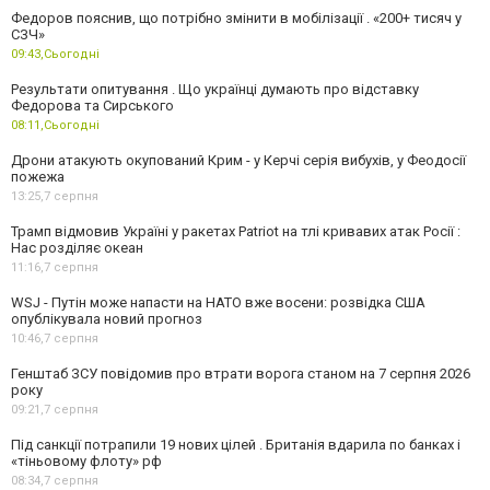
Федоров пояснив, що потрібно змінити в мобілізації . «200+ тисяч у
СЗЧ»
09:43,
Сьогодні
Результати опитування . Що українці думають про відставку
Федорова та Сирського
08:11,
Сьогодні
Дрони атакують окупований Крим - у Керчі серія вибухів, у Феодосії
пожежа
13:25,
7 серпня
Трамп відмовив Україні у ракетах Patriot на тлі кривавих атак Росії :
Нас розділяє океан
11:16,
7 серпня
WSJ - Путін може напасти на НАТО вже восени: розвідка США
опублікувала новий прогноз
10:46,
7 серпня
Генштаб ЗСУ повідомив про втрати ворога станом на 7 серпня 2026
року
09:21,
7 серпня
Під санкції потрапили 19 нових цілей . Британія вдарила по банках і
«тіньовому флоту» рф
08:34,
7 серпня