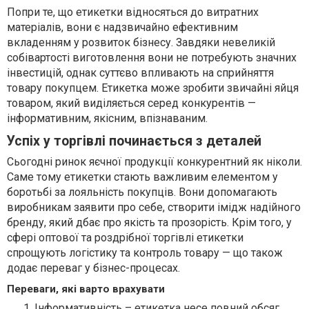
Попри те, що етикетки відносяться до витратних
матеріалів, вони є надзвичайно ефективним
вкладенням у розвиток бізнесу. Завдяки невеликій
собівартості виготовлення вони не потребують значних
інвестицій, однак суттєво впливають на сприйняття
товару покупцем. Етикетка може зробити звичайні яйця
товаром, який виділяється серед конкурентів —
інформативним, якісним, впізнаваним.
Успіх у торгівлі починається з деталей
Сьогодні ринок яєчної продукції конкурентний як ніколи.
Саме тому етикетки стають важливим елементом у
боротьбі за лояльність покупців. Вони допомагають
виробникам заявити про себе, створити імідж надійного
бренду, який дбає про якість та прозорість. Крім того, у
сфері оптової та роздрібної торгівлі етикетки
спрощують логістику та контроль товару — що також
додає переваг у бізнес-процесах.
Переваги, які варто врахувати
Інформативність – етикетка несе повний обсяг