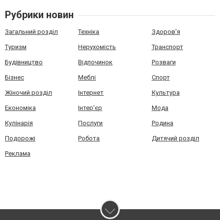
Рубрики новин
Загальний розділ
Техніка
Здоров'я
Туризм
Нерухомість
Транспорт
Будівництво
Відпочинок
Розваги
Бізнес
Меблі
Спорт
Жіночий розділ
Інтернет
Культура
Економіка
Інтер'єр
Мода
Кулінарія
Послуги
Родина
Подорожі
Робота
Дитячий розділ
Реклама