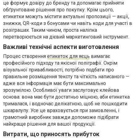
це формує довіру до бренду та допомагає прийняти
обґрунтоване рішення про покупку. Крім цього,
етикетки можуть містити актуальні пропозиції — акції,
знижки, QR-коди з бонусами чи навіть коди для участі в
розіграшах. Таким чином, проста наліпка
перетворюється на дієвий маркетинговий інструмент.
Важливі технічні аспекти виготовлення
Процес створення
етикеток для яєць
вимагає
професійного підходу та якісної поліграфії. Окрім
візуальної привабливості, потрібно подбати про
правильне розміщення тексту та чіткість написаного —
адже вся інформація має бути максимально
зрозумілою. Особливої уваги заслуговує клейова
основа: вона має бути достатньо міцною, аби етикетка
трималася, і водночас делікатною, щоб не пошкодити
шкаралупу. Усе це враховується при замовленні, і
грамотний виробник завжди допоможе підібрати
найкраще рішення для вашої продукції.
Витрати, що приносять прибуток