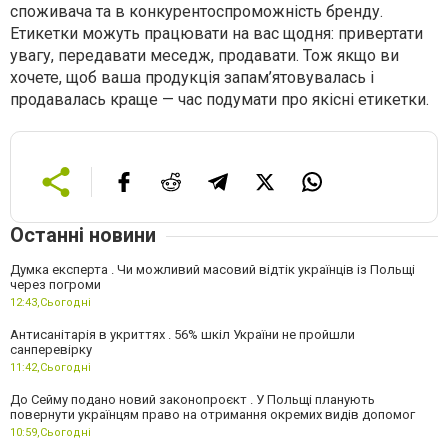
споживача та в конкурентоспроможність бренду.
Етикетки можуть працювати на вас щодня: привертати
увагу, передавати меседж, продавати. Тож якщо ви
хочете, щоб ваша продукція запам’ятовувалась і
продавалась краще — час подумати про якісні етикетки.
Останні новини
Думка експерта . Чи можливий масовий відтік українців із Польщі
через погроми
12:43,
Сьогодні
Антисанітарія в укриттях . 56% шкіл України не пройшли
санперевірку
11:42,
Сьогодні
До Сейму подано новий законопроєкт . У Польщі планують
повернути українцям право на отримання окремих видів допомог
10:59,
Сьогодні