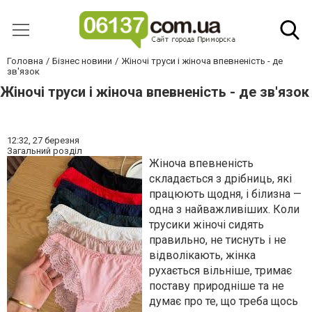
Головна
Бізнес новини
Жіночі труси і жіноча впевненість - де
зв'язок
Жіночі труси і жіноча впевненість - де зв'язок
12:32,
27 березня
Загальний розділ
Жіноча впевненість
складається з дрібниць, які
працюють щодня, і білизна —
одна з найважливіших. Коли
трусики жіночі сидять
правильно, не тиснуть і не
відволікають, жінка
рухається вільніше, тримає
поставу природніше та не
думає про те, що треба щось