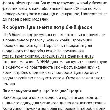
форму після прання. Саме тому трусики жіночі у базових
фасонах мають найстабільніший попит. Жінка не хоче
експериментувати з тим, що вже працює, і повертається
до перевірених моделей.
Як обрати і де знайти потрібний фасон
Щоб білизна підтримувала впевненість, варто починати
з правильного розміру, м’яких країв і зрозумілої
посадки під ваш одяг. Переглянути варіанти для
щоденного гардероба можна за посиланням
https://indena.com.ua/ua/g20617701-zhenskie-trusy
.
Інтернет-магазин INDENA допомагає купити жіночі труси
з акцентом на практичність і комфорт. Індена зручна,
коли потрібно оновити базу недорого. Для торгових
задач закупівлю планують оптом. Окремо замовляють
гуртом.
Як сформувати набір, що “працює” щодня
Найкраще мати кілька моделей під різні сценарії: для
щільного одягу, для активного дня та для легких тканин.
Коли жіночі трусики підібрані під реальні потреби, вони