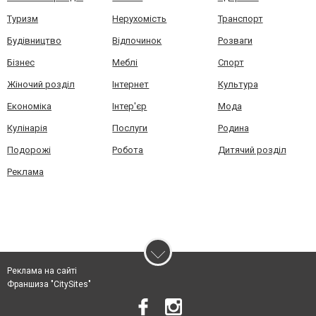
Туризм
Нерухомість
Транспорт
Будівництво
Відпочинок
Розваги
Бізнес
Меблі
Спорт
Жіночий розділ
Інтернет
Культура
Економіка
Інтер'єр
Мода
Кулінарія
Послуги
Родина
Подорожі
Робота
Дитячий розділ
Реклама
Реклама на сайті
Франшиза "CitySites"