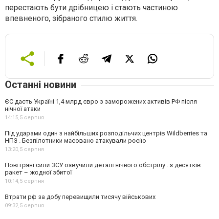
перестають бути дрібницею і стають частиною
впевненого, зібраного стилю життя.
Останні новини
ЄС дасть Україні 1,4 млрд євро з заморожених активів РФ після
нічної атаки
14:15,
5 серпня
Під ударами один з найбільших розподільчих центрів Wildberries та
НПЗ . Безпілотники масовано атакували росію
13:20,
5 серпня
Повітряні сили ЗСУ озвучили деталі нічного обстрілу : з десятків
ракет – жодної збитої
10:14,
5 серпня
Втрати рф за добу перевищили тисячу військових
09:32,
5 серпня