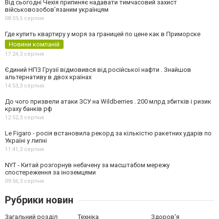
Від сьогодні Чехія припиняє надавати тимчасовий захист
військовозобов’язаним українцям
08:59,
5 серпня
Где купить квартиру у моря за границей по цене как в Приморске
Новини компаній
17:24,
3 серпня
Єдиний НПЗ Грузії відмовився від російської нафти . Знайшов
альтернативу в двох країнах
14:53,
3 серпня
До чого призвели атаки ЗСУ на Wildberries . 200 млрд збитків і ризик
краху банків рф
12:52,
3 серпня
Le Figaro - росія встановила рекорд за кількістю ракетних ударів по
Україні у липні
11:41,
3 серпня
NYT - Китай розгорнув небачену за масштабом мережу
спостереження за іноземцями
09:56,
3 серпня
Рубрики новин
Загальний розділ
Техніка
Здоров'я