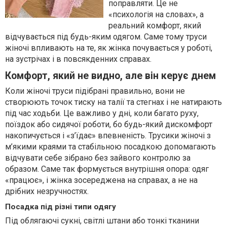
поправляти. Це не
«психологія на словах», а
реальний комфорт, який
відчувається під будь-яким одягом. Саме тому труси
жіночі впливають на те, як жінка почувається у роботі,
на зустрічах і в повсякденних справах.
Комфорт, який не видно, але він керує днем
Коли жіночі труси підібрані правильно, вони не
створюють точок тиску на талії та стегнах і не натирають
під час ходьби. Це важливо у дні, коли багато руху,
поїздок або сидячої роботи, бо будь-який дискомфорт
накопичується і «з’їдає» впевненість. Трусики жіночі з
м’якими краями та стабільною посадкою допомагають
відчувати себе зібрано без зайвого контролю за
образом. Саме так формується внутрішня опора: одяг
«працює», і жінка зосереджена на справах, а не на
дрібних незручностях.
Посадка під різні типи одягу
Під облягаючі сукні, світлі штани або тонкі тканини