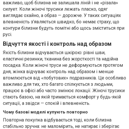
важливо, щоб білизна не залишала ліній і не «різала»
силует. Коли жіночі трусики лежать пласко, одяг
виглядає охайно, а образ — дорожче. У таких ситуаціях
впевненість з’являється швидко, бо немає страху, що
контури білизни будуть помітні або щось зміститься при
русі.
Відчуття якості і контроль над образом
Якість білизни відчувається шкірою: рівні шви,
еластичні резинки, тканина без жорсткості та надійна
посадка. Коли жіночі труси не деформуються протягом
дня, жінка відчуває контроль над образом і менше
втомлюється від «побутових» подразників. Це особливо
важливо для тих, хто багато спілкується з людьми,
працює в офісі або часто змінює локації. Жіночі трусики
стають базою, на якій тримається комфорт у будь-якій
ситуації, а звідси — спокій і впевненість.
Чому базові моделі купують повторно
Повторна покупка відбувається тоді, коли білизна
стабільно зручна: не маломірить, не натирає і зберігає