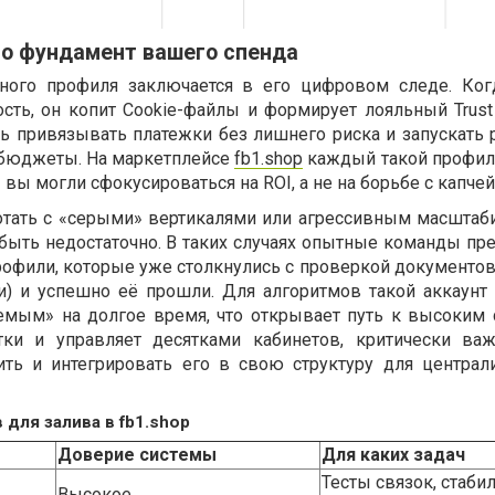
то фундамент вашего спенда
вного профиля заключается в его цифровом следе. Ког
сть, он копит Cookie-файлы и формирует лояльный Trust 
ь привязывать платежки без лишнего риска и запускать
 бюджеты. На маркетплейсе
fb1.shop
каждый такой профил
вы могли сфокусироваться на ROI, а не на борьбе с капчей
отать с «серыми» вертикалями или агрессивным масштаб
быть недостаточно. В таких случаях опытные команды пр
рофили, которые уже столкнулись с проверкой документов
) и успешно её прошли. Для алгоритмов такой аккаунт 
емым» на долгое время, что открывает путь к высоким 
етки и управляет десятками кабинетов, критически ва
ть и интегрировать его в свою структуру для централ
для залива в fb1.shop
Доверие системы
Для каких задач
Тесты связок, стаби
Высокое