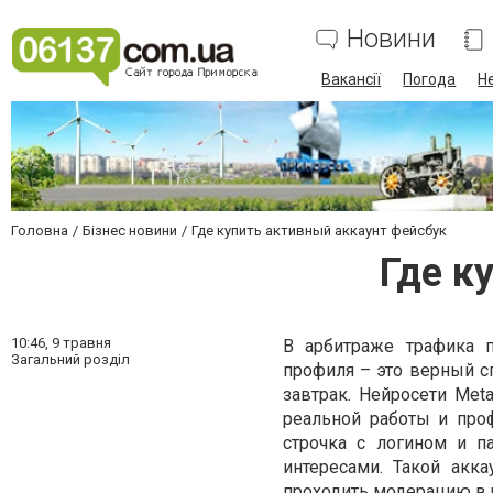
Новини
Вакансії
Погода
Н
Головна
Бізнес новини
Где купить активный аккаунт фейсбук
Где к
10:46,
9 травня
В арбитраже трафика п
Загальний розділ
профиля – это верный сп
завтрак. Нейросети Met
реальной работы и про
строчка с логином и п
интересами. Такой акк
проходить модерацию в 