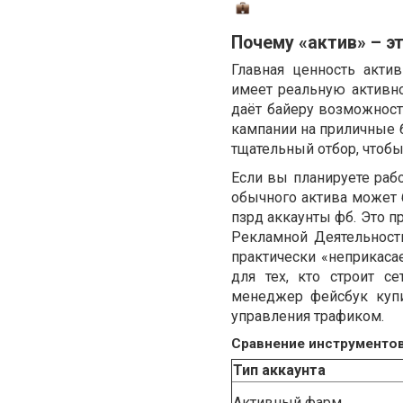
Почему «актив» – э
Главная ценность акти
имеет реальную активно
даёт байеру возможност
кампании на приличные
тщательный отбор, чтобы 
Если вы планируете раб
обычного актива может 
пзрд аккаунты фб. Это п
Рекламной Деятельности
практически «неприкаса
для тех, кто строит с
менеджер фейсбук купи
управления трафиком.
Сравнение инструментов 
Тип аккаунта
Активный фарм