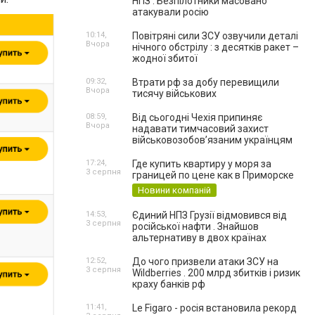
НПЗ . Безпілотники масовано
атакували росію
10:14,
Повітряні сили ЗСУ озвучили деталі
Вчора
нічного обстрілу : з десятків ракет –
жодної збитої
09:32,
Втрати рф за добу перевищили
Вчора
тисячу військових
08:59,
Від сьогодні Чехія припиняє
Вчора
надавати тимчасовий захист
військовозобов’язаним українцям
17:24,
Где купить квартиру у моря за
3 серпня
границей по цене как в Приморске
Новини компаній
14:53,
Єдиний НПЗ Грузії відмовився від
3 серпня
російської нафти . Знайшов
альтернативу в двох країнах
12:52,
До чого призвели атаки ЗСУ на
3 серпня
Wildberries . 200 млрд збитків і ризик
краху банків рф
11:41,
Le Figaro - росія встановила рекорд