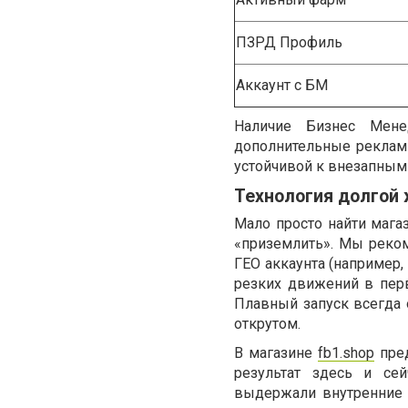
ПЗРД Профиль
Аккаунт с БМ
Наличие Бизнес Мене
дополнительные рекламн
устойчивой к внезапным
Технология долгой 
Мало просто найти мага
«приземлить». Мы реко
ГЕО аккаунта (например,
резких движений в пер
Плавный запуск всегда 
открутом.
В магазине
fb1.shop
пред
результат здесь и се
выдержали внутренние 