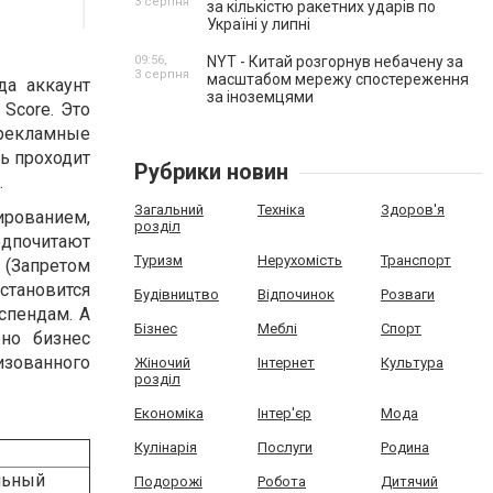
3 серпня
за кількістю ракетних ударів по
Україні у липні
09:56,
NYT - Китай розгорнув небачену за
3 серпня
масштабом мережу спостереження
да аккаунт
за іноземцями
Score. Это
 рекламные
ь проходит
Рубрики новин
.
Загальний
Техніка
Здоров'я
ированием,
розділ
едпочитают
Туризм
Нерухомість
Транспорт
 (Запретом
становится
Будівництво
Відпочинок
Розваги
спендам. А
Бізнес
Меблі
Спорт
жно бизнес
изованного
Жіночий
Інтернет
Культура
розділ
Економіка
Інтер'єр
Мода
Кулінарія
Послуги
Родина
льный
Подорожі
Робота
Дитячий