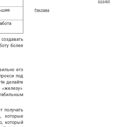
розділ
ьшие
Реклама
абота
создавать
боту более
вильно его
прокси под
 Не делайте
 «железу».
стабильным
т получать
, которые
р, который