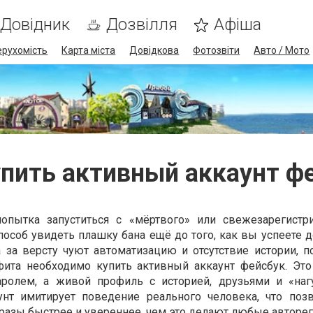
Довідник
Дозвілля
Афіша
ерухомість
Карта міста
Довідкова
Фотозвіти
Авто / Мото
упить активный аккаунт ф
опытка запуститься с «мёртвого» или свежезарегистр
особ увидеть плашку бана ещё до того, как вы успеете д
a за версту чуют автоматизацию и отсутствие истории, п
фита необходимо купить активный аккаунт фейсбук. Это
аролем, а живой профиль с историей, друзьями и «на
аунт имитирует поведение реального человека, что поз
разы быстрее и увереннее, чем это делают любые авторег