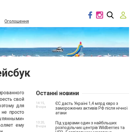
Оголошення
ейсбук
Останні новини
ированного
оесть свой
14:15,
ЄС дасть Україні 1,4 млрд євро з
оэтому для
Вчора
заморожених активів РФ після нічної
 не просто
атаки
гулянными»
13:20,
Під ударами один з найбільших
воляет ему
Вчора
розподільчих центрів Wildberries та
и.