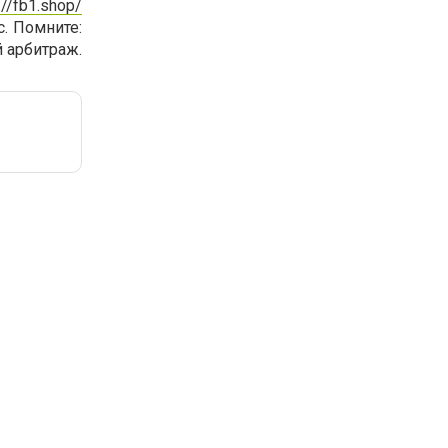
://fb1.shop/
. Помните:
й арбитраж.