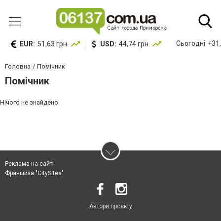
Сьогодні
+31,
EUR:
51,63 грн.
USD:
44,74 грн.
Головна
Помічник
Помічник
Нічого не знайдено.
Реклама на сайті
Франшиза "CitySites"
Автори проєкту