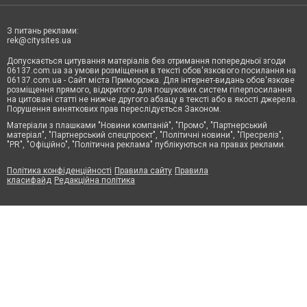
З питань реклами:
rek@citysites.ua
Допускається цитування матеріалів без отримання попередньої згоди
06137.com.ua за умови розміщення в тексті обов'язкового посилання на
06137.com.ua - Сайт міста Приморська. Для інтернет-видань обов'язкове
розміщення прямого, відкритого для пошукових систем гіперпосилання
на цитовані статті не нижче другого абзацу в тексті або в якості джерела.
Порушення виняткових прав переслідується Законом.
Матеріали з плашками "Новини компаній", "Промо", "Партнерський
матеріал", "Партнерський спецпроєкт", "Політичні новини", "Пресреліз",
"PR", "Офіційно", "Політична реклама" публікуються на правах реклами.
Політика конфіденційності
Правила сайту
Правила
класифайд
Редакційна політика