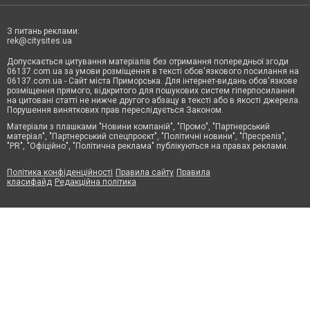
З питань реклами:
rek@citysites.ua
Допускається цитування матеріалів без отримання попередньої згоди
06137.com.ua за умови розміщення в тексті обов'язкового посилання на
06137.com.ua - Сайт міста Приморська. Для інтернет-видань обов'язкове
розміщення прямого, відкритого для пошукових систем гіперпосилання
на цитовані статті не нижче другого абзацу в тексті або в якості джерела.
Порушення виняткових прав переслідується Законом.
Матеріали з плашками "Новини компаній", "Промо", "Партнерський
матеріал", "Партнерський спецпроєкт", "Політичні новини", "Пресреліз",
"PR", "Офіційно", "Політична реклама" публікуються на правах реклами.
Політика конфіденційності
Правила сайту
Правила
класифайд
Редакційна політика